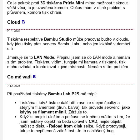
Co je pokrok proti
3D tiskárna Průša Mini
mimo možnost tisknout
větší věci, to je uzavřená komora. Občas mám v dílně problém s
průvanem, komora tisk chrání.
Cloud
23.1.2026
Tiskárna respektive
Bambu Studio
může pracovat buďto v cloudu,
kdy jdou tisky přes servery Bambu Labu, nebo jen lokálně v domácí
síti.
Jmenuje se to
LAN Mode
. Přepnul jsem se do LAN mode a nemám
s tím problém. Tiskárnu vidím, funguje mi kamera v tiskárně, tisk
mohu ovládat a kontrolovat z jiné místnosti. Nemám s tím problém.
Co mě vadí
7.12.2025
Při používání tiskárny
Bambu Lab P2S
mě trápí:
Tiskárna i když tiskne další díl zase ze stejné špulky a
stejným filamentem (druh, barva), tak provede sekvenci
jako
kdyby se filament měnil
. Zdržuje to.
Když si projekt uložím a po čase se k němu vrátím s tím, že
jsem některý objekt na bedu upravil v
CAD
, nejde objekt
načíst z disku -
Reload from disk
selže. Když prototypuji,
tak je to nepříjemná záležitost. Je to nahlášený bug.