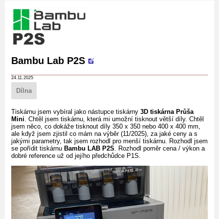
Bambu Lab P2S
24.11.2025
Dílna
Tiskárnu jsem vybíral jako nástupce tiskárny
3D tiskárna Průša
Mini
. Chtěl jsem tiskárnu, která mi umožní tisknout větší díly. Chtěl
jsem něco, co dokáže tisknout díly 350 x 350 nebo 400 x 400 mm,
ale když jsem zjistil co mám na výběr (11/2025), za jaké ceny a s
jakými parametry, tak jsem rozhodl pro menší tiskárnu. Rozhodl jsem
se pořídit tiskárnu
Bambu LAB P2S
. Rozhodl poměr cena / výkon a
dobré reference už od jejího předchůdce P1S.