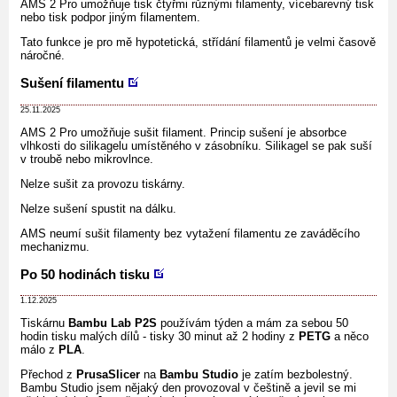
AMS 2 Pro umožňuje tisk čtyřmi různými filamenty, vícebarevný tisk
nebo tisk podpor jiným filamentem.
Tato funkce je pro mě hypotetická, střídání filamentů je velmi časově
náročné.
Sušení filamentu
25.11.2025
AMS 2 Pro umožňuje sušit filament. Princip sušení je absorbce
vlhkosti do silikagelu umístěného v zásobníku. Silikagel se pak suší
v troubě nebo mikrovlnce.
Nelze sušit za provozu tiskárny.
Nelze sušení spustit na dálku.
AMS neumí sušit filamenty bez vytažení filamentu ze zaváděcího
mechanizmu.
Po 50 hodinách tisku
1.12.2025
Tiskárnu
Bambu Lab P2S
používám týden a mám za sebou 50
hodin tisku malých dílů - tisky 30 minut až 2 hodiny z
PETG
a něco
málo z
PLA
.
Přechod z
PrusaSlicer
na
Bambu Studio
je zatím bezbolestný.
Bambu Studio jsem nějaký den provozoval v češtině a jevil se mi