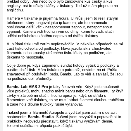
překlad dobrý. Jen něco bylo bylo zmixované kus česky a kus
anglicky, asi to dělaly hlášky z tiskárny. Teď už mám přepnuto na
angličtinu.
Kamera v tiskárně je příjemná fíčura. U Průši jsem to řešil starým
telefonem, který fungoval jako ip kamera, ale to znamenalo
obsluhovat další věc - nezapomenout zapnout, nezapomenout
vypnout. Kamera vidí trochu i ven do dílny, komu to vadí, stačí
udělat nehlubokou zástěnu napravo od dvířek tiskárny.
AI hlídání tisku mě zatím nepřesvědčilo. V několika případech se mi
část tisku odlepila od podložky, hlava jezdila skrz chuchvalec
filamentu nebo kousky utrženého tisku létaly po podložce, ale
tiskárna to nepoznala.
Co je dobré je, když zapomenu sundat hotový výtisk z podložky a
pustím další tisk. Mám tiskárnu o patro níž, nevidím na ni. Průša
zhavaroval při oťukávání bedu, Bambu Lab to vidí a zahlásí, že jsou
na podložce cizí předměty.
Bambu Lab AMS 2 Pro
je taky šikovná věc. Když jedu současně
více projektů, mohu snadno měnit barvu nebo druh filamentu, ty čtyři
cívky v zásobě mi stačí. Trochu opruz je, když se střídá s
filamentem vně tiskárny, to se musí strkat filament dlouhou trubičkou
a zase ho z dlouhé trubičky rušně vytahovat.
Tiaknul jsem z filamentů Aurapolu a vydržel jsem zatím s default
nastavením
Bambu Studio
. Sušení jsem nevyužil a popravdě si to
prakticky nedovedu představit, když tiskárnu využívám denně.
Externí sušička mi připadá praktičtější.