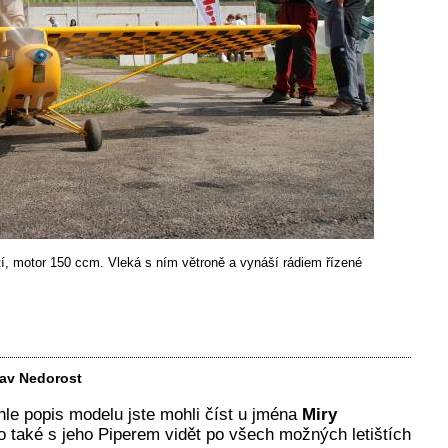
ětí, motor 150 ccm. Vleká s ním větroně a vynáší rádiem řízené
lav Nedorost
hle popis modelu jste mohli číst u jména
Miry
ho také s jeho Piperem vidět po všech možných letištích