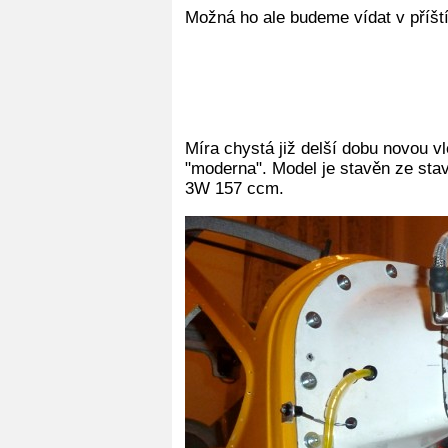
Možná ho ale budeme vídat v příští
Míra chystá již delší dobu novou v
"moderna". Model je stavěn ze sta
3W 157 ccm.