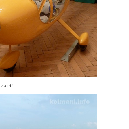
zálet!