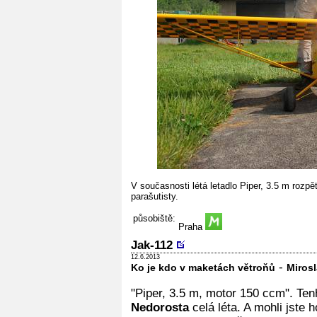
V současnosti létá letadlo Piper, 3.5 m rozp
parašutisty.
působiště:
Praha
Jak-112
12.6.2013
-
Ko je kdo v maketách větroňů
Miros
"Piper, 3.5 m, motor 150 ccm". Ten
Nedorosta
celá léta. A mohli jste 