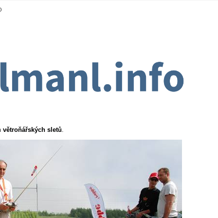
m
větroňářských sletů
.