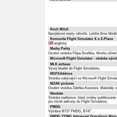
Koch Miloš
Navijákové starty větroňů. Letište Brno Medl
Komunita Flight Simulator X a X-Plane
anglicky
Marky Parky
Osobní stránka Filipa Dvořáka. Mnoho užiteč
Microsoft Flight Simulator - stránka výro
MLK airbase
Vývoj letadel do Flight Simulatoru.
MSFSAddons
Stránka zabývající se Microsoft Flight Simu
MZAK pictures
Osobní stránka Zdeňka Kussiora. Materiály o
Navdata
Stránka nadšence, který změny publikované 
pro různé add-ony do Flight Simulátoru.
PMDG
Výrobce B737 PMDG, B747 ...
PMDG 737NG Advanced Operations Manu