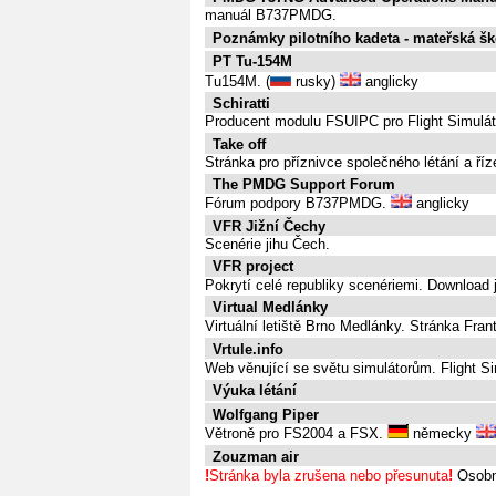
manuál B737PMDG.
Poznámky pilotního kadeta - mateřská ško
PT Tu-154M
Tu154M. (
rusky)
anglicky
Schiratti
Producent modulu FSUIPC pro Flight Simulát
Take off
Stránka pro příznivce společného létání a ř
The PMDG Support Forum
Fórum podpory B737PMDG.
anglicky
VFR Jižní Čechy
Scenérie jihu Čech.
VFR project
Pokrytí celé republiky scenériemi. Download 
Virtual Medlánky
Virtuální letiště Brno Medlánky. Stránka Fran
Vrtule.info
Web věnující se světu simulátorům. Flight S
Výuka létání
Wolfgang Piper
Větroně pro FS2004 a FSX.
německy
Zouzman air
!
Stránka byla zrušena nebo přesunuta
!
Osobní