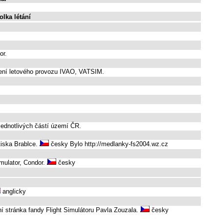
lka létání
or.
ízení letového provozu IVAO, VATSIM.
jednotlivých částí území ČR.
tiska Brablce.
česky Bylo http://medlanky-fs2004.wz.cz
imulator, Condor.
česky
anglicky
 stránka fandy Flight Simulátoru Pavla Zouzala.
česky