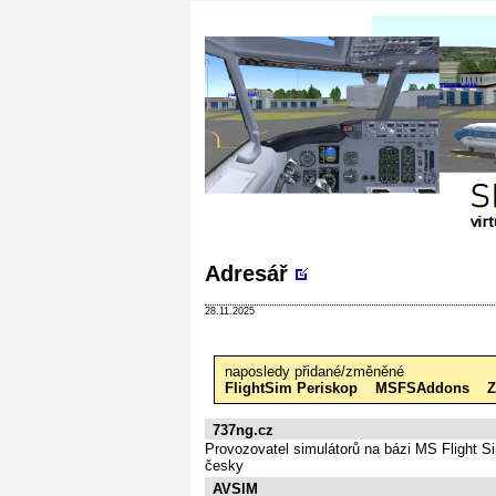
Adresář
28.11.2025
naposledy přidané/změněné
FlightSim Periskop
MSFSAddons
Z
737ng.cz
Provozovatel simulátorů na bázi MS Flight 
česky
AVSIM