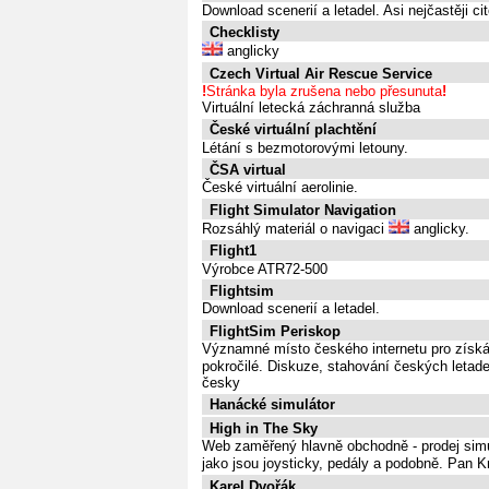
Download scenerií a letadel. Asi nejčastěji c
Checklisty
anglicky
Czech Virtual Air Rescue Service
!
Stránka byla zrušena nebo přesunuta
!
Virtuální letecká záchranná služba
České virtuální plachtění
Létání s bezmotorovými letouny.
ČSA virtual
České virtuální aerolinie.
Flight Simulator Navigation
Rozsáhlý materiál o navigaci
anglicky.
Flight1
Výrobce ATR72-500
Flightsim
Download scenerií a letadel.
FlightSim Periskop
Významné místo českého internetu pro získáv
pokročilé. Diskuze, stahování českých letade
česky
Hanácké simulátor
High in The Sky
Web zaměřený hlavně obchodně - prodej simulá
jako jsou joysticky, pedály a podobně. Pan 
Karel Dvořák