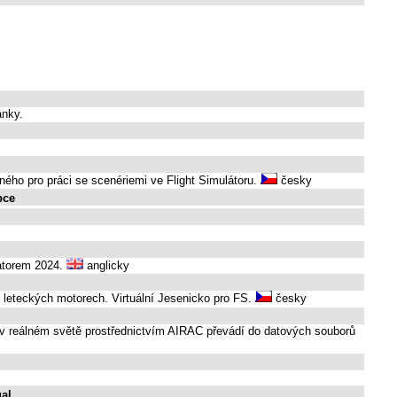
ánky.
ného pro práci se scenériemi ve Flight Simulátoru.
česky
bce
latorem 2024.
anglicky
 leteckých motorech. Virtuální Jesenicko pro FS.
česky
v reálném světě prostřednictvím AIRAC převádí do datových souborů
al