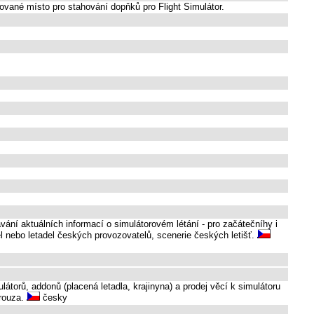
itované místo pro stahování dopňků pro Flight Simulátor.
ání aktuálních informací o simulátorovém létání - pro začátečníhy i
l nebo letadel českých provozovatelů, scenerie českých letišť.
torů, addonů (placená letadla, krajinyna) a prodej věcí k simulátoru
Krouza.
česky