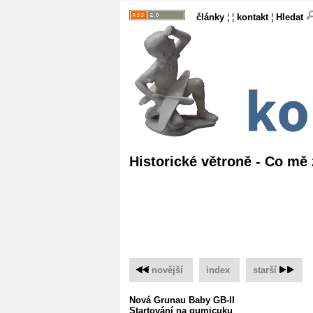
články
¦ ¦
kontakt
¦
Hledat
Historické větroně - Co mě 
novější
‌
index
‌
starší
Nová Grunau Baby GB-II
Startování na gumicuku