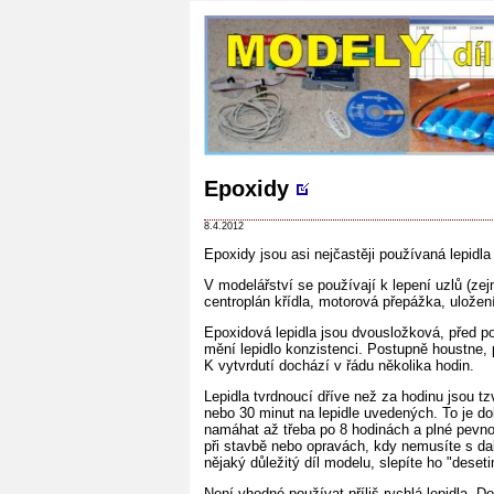
Epoxidy
8.4.2012
Epoxidy jsou asi nejčastěji používaná lepidla
V modelářství se používají k lepení uzlů (ze
centroplán křídla, motorová přepážka, uložen
Epoxidová lepidla jsou dvousložková, před po
mění lepidlo konzistenci. Postupně houstne,
K vytvrdutí dochází v řádu několika hodin.
Lepidla tvrdnoucí dříve než za hodinu jsou tz
nebo 30 minut na lepidle uvedených. To je d
namáhat až třeba po 8 hodinách a plné pevno
při stavbě nebo opravách, kdy nemusíte s da
nějaký důležitý díl modelu, slepíte ho "dese
Není vhodné používat příliš rychlá lepidla. D