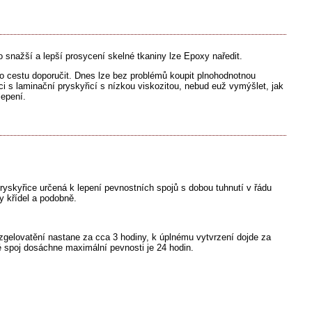
 snažší a lepší prosycení skelné tkaniny lze Epoxy naředit.
o cestu doporučit. Dnes lze bez problémů koupit plnohodnotnou
ci s laminační pryskyřicí s nízkou viskozitou, nebud euž vymýšlet, jak
lepení.
skyřice určená k lepení pevnostních spojů s dobou tuhnutí v řádu
y křídel a podobně.
 zgelovatění nastane za cca 3 hodiny, k úplnému vytvrzení dojde za
é spoj dosáchne maximální pevnosti je 24 hodin.