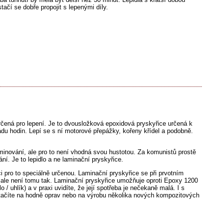
stačí se dobře propojit s lepenými díly.
rčená pro lepení. Je to dvousložková epoxidová pryskyřice určená k
ádu hodin. Lepí se s ní motorové přepážky, kořeny křídel a podobně.
laminování, ale pro to není vhodná svou hustotou. Za komunistů prostě
í. Je to lepidlo a ne laminační pryskyřice.
ci pro to speciálně určenou. Laminační pryskyřice se při prvotním
 ale není tomu tak. Laminační pryskyřice umožňuje oproti Epoxy 1200
o / uhlík) a v praxi uvidíte, že její spotřeba je nečekaně malá. I s
tačíte na hodně oprav nebo na výrobu několika nových kompozitových