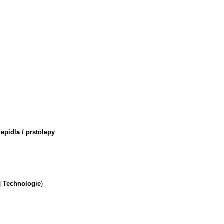
lepidla / prstolepy
|
Technologie
)