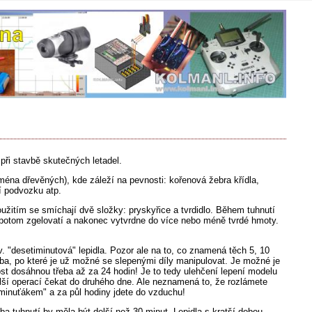
 při stavbě skutečných letadel.
jména dřevěných), kde záleží na pevnosti: kořenová žebra křídla,
í podvozku atp.
užitím se smíchají dvě složky: pryskyřice a tvrdidlo. Během tuhnutí
 potom zgelovatí a nakonec vytvrdne do více nebo méně tvrdé hmoty.
v. "desetiminutová" lepidla. Pozor ale na to, co znamená těch 5, 10
oba, po které je už možné se slepenými díly manipulovat. Je možné je
st dosáhnou třeba až za 24 hodin! Je to tedy ulehčení lepení modelu
lší operací čekat do druhého dne. Ale neznamená to, že rozlámete
timinuťákem" a za půl hodiny jdete do vzduchu!
oba tuhnutí by měla být delší než 30 minut. Lepidla s kratší dobou