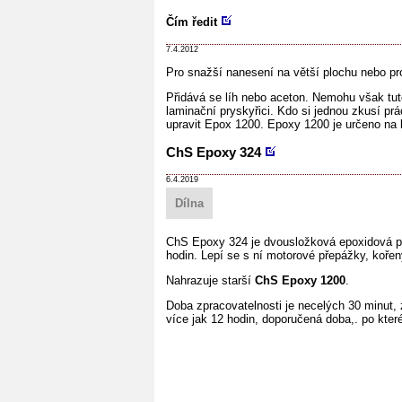
Čím ředit
7.4.2012
Pro snažší nanesení na větší plochu nebo pro
Přidává se líh nebo aceton. Nemohu však tut
laminační pryskyřici. Kdo si jednou zkusí prá
upravit Epox 1200. Epoxy 1200 je určeno na 
ChS Epoxy 324
6.4.2019
Dílna
ChS Epoxy 324 je dvousložková epoxidová pry
hodin. Lepí se s ní motorové přepážky, kořen
Nahrazuje starší
ChS Epoxy 1200
.
Doba zpracovatelnosti je necelých 30 minut,
více jak 12 hodin, doporučená doba,. po kter