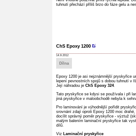
tuhnutí přechází příliš brzo do fáze gelu a ne
ChS Epoxy 1200
14.9.2012
Dílna
Epoxy 1200 je asi nejznámnější pryskyřice u
lepení pevnostních spojů s dobou tuhnutí v ř
Její náhradou je
ChS Epoxy 324
.
Tato pryskyřice se kdysi se používala i při 
jiná pryskyřice v maloobchodě nebyla k sehnán
Pro laminování je výhodnější pořídit pryskyři
srovnání zdají oproti Epoxy 1200 moc drahé,
docílit správný poměr pryskyřice - výztuž (skl
malým balením laminační pryskyřice tak vys
dílů.
Viz
Laminační pryskyřice