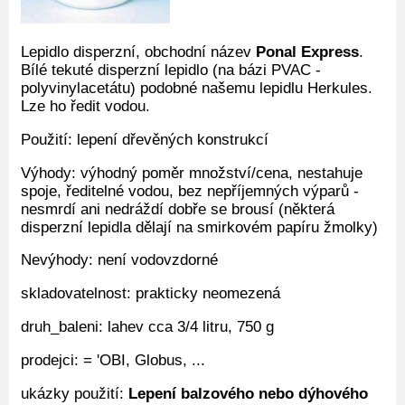
Lepidlo disperzní, obchodní název
Ponal Express
.
Bílé tekuté disperzní lepidlo (na bázi PVAC -
polyvinylacetátu) podobné našemu lepidlu Herkules.
Lze ho ředit vodou.
Použití: lepení dřevěných konstrukcí
Výhody: výhodný poměr množství/cena, nestahuje
spoje, ředitelné vodou, bez nepříjemných výparů -
nesmrdí ani nedráždí dobře se brousí (některá
disperzní lepidla dělají na smirkovém papíru žmolky)
Nevýhody: není vodovzdorné
skladovatelnost: prakticky neomezená
druh_baleni: lahev cca 3/4 litru, 750 g
prodejci: = 'OBI, Globus, ...
ukázky použití:
Lepení balzového nebo dýhového