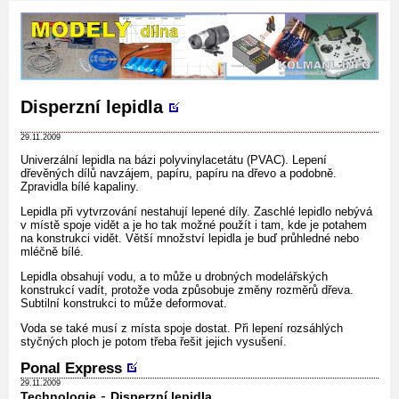
Disperzní lepidla
29.11.2009
Univerzální lepidla na bázi polyvinylacetátu (PVAC). Lepení
dřevěných dílů navzájem, papíru, papíru na dřevo a podobně.
Zpravidla bílé kapaliny.
Lepidla při vytvrzování nestahují lepené díly. Zaschlé lepidlo nebývá
v místě spoje vidět a je ho tak možné použít i tam, kde je potahem
na konstrukci vidět. Větší množství lepidla je buď průhledné nebo
mléčně bílé.
Lepidla obsahují vodu, a to může u drobných modelářských
konstrukcí vadít, protože voda způsobuje změny rozměrů dřeva.
Subtilní konstrukci to může deformovat.
Voda se také musí z místa spoje dostat. Při lepení rozsáhlých
styčných ploch je potom třeba řešit jejich vysušení.
Ponal Express
29.11.2009
-
Technologie
Disperzní lepidla