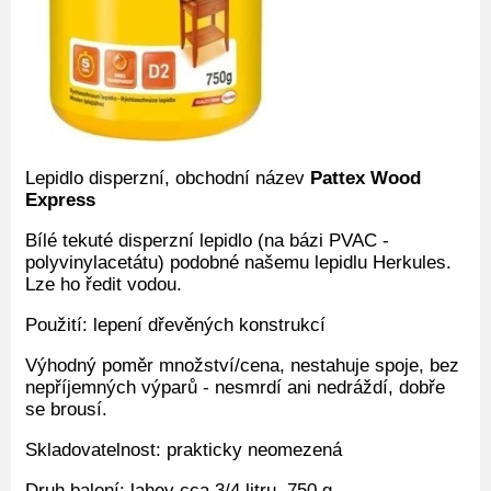
Lepidlo disperzní, obchodní název
Pattex Wood
Express
Bílé tekuté disperzní lepidlo (na bázi PVAC -
polyvinylacetátu) podobné našemu lepidlu Herkules.
Lze ho ředit vodou.
Použití: lepení dřevěných konstrukcí
Výhodný poměr množství/cena, nestahuje spoje, bez
nepříjemných výparů - nesmrdí ani nedráždí, dobře
se brousí.
Skladovatelnost: prakticky neomezená
Druh balení: lahev cca 3/4 litru, 750 g