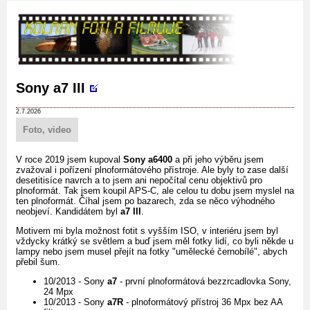
Sony a7 III
2.7.2026
Foto, video
V roce 2019 jsem kupoval
Sony a6400
a při jeho výběru jsem
zvažoval i pořízení plnoformátového přístroje. Ale byly to zase další
desetitisíce navrch a to jsem ani nepočítal cenu objektivů pro
plnoformát. Tak jsem koupil APS-C, ale celou tu dobu jsem myslel na
ten plnoformát. Číhal jsem po bazarech, zda se něco výhodného
neobjeví. Kandidátem byl
a7 III
.
Motivem mi byla možnost fotit s vyšším ISO, v interiéru jsem byl
vždycky krátký se světlem a buď jsem měl fotky lidí, co byli někde u
lampy nebo jsem musel přejít na fotky "umělecké černobílé", abych
přebil šum.
10/2013 - Sony
a7
- první plnoformátová bezzrcadlovka Sony,
24 Mpx
10/2013 - Sony
a7R
- plnoformátový přístroj 36 Mpx bez AA