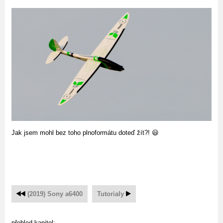
Jak jsem mohl bez toho plnoformátu doteď žít?! 😃
(2019) Sony a6400
Tutorialy
přehled kapitol: