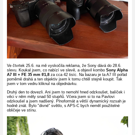
Ve čtvrtek 25.6. na mě vyskočila reklama, že Sony dává do 28.6.
slevu. Koukal jsem, co nabízí ve slevě, a objevil kombo
Sony Alpha
A7 III + FE 35 mm f/1,8
za cca 42 tisíc. Na bazaru je ta A7 III pořád
poměrně drahá a ten objektiv jsem k tomu chtěl stejně koupit. Tak
jsem v tom vedru kliknul na objednávku.
Druhý den to dovezli. Ani jsem to nemohl hned odzkoušet, balíček i
věci v něm měly snad 50 stupňů. Včera jsem si to na Pavlovi
odzkoušel a jsem nadšený. Plnoformát a větší dynamický rozsah je
hodně znát. Bylo "divné" světlo, s APS-C bych neměl použitelné
obličeje ve stínu.