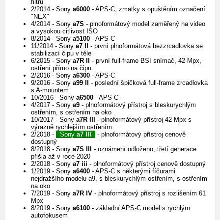
filtru
2/2014 - Sony
a6000
- APS-C, zmatky s opuštěním označení
"NEX"
4/2014 - Sony
a7S
- plnoformátový model zaměřený na video
a vysokou citlivost ISO
8/2014 - Sony
a5100
- APS-C
11/2014 - Sony
a7 II
- první plnoformátová bezzrcadlovka se
stabilizací čipu v těle
6/2015 - Sony
a7R II
- první full-frame BSI snímač, 42 Mpx,
ostření přímo na čipu
2/2016 - Sony
a6300
- APS-C
9/2016 - Sony
a99 II
- poslední špičková full-frame zrcadlovka
s A-mountem
10/2016 - Sony
a6500
- APS-C
4/2017 - Sony
a9
- plnoformátový přístroj s bleskurychlým
ostřením, s ostřením na oko
10/2017 - Sony
a7R III
- plnoformátový přístroj 42 Mpx s
výrazně rychlejším ostřením
2/2018 -
Sony
a7 III
- plnoformátový přístroj cenově
dostupný
8/2018 - Sony
a7S III
- oznámení odloženo, třetí generace
přišla až v roce 2020
2/2018 - Sony
a7 iii
- plnoformátový přístroj cenově dostupný
1/2019 - Sony
a6400
- APS-C s některými fíčurami
nejdražšího modelu a9, s bleskurychlým ostřením, s ostřením
na oko
7/2019 - Sony
a7R IV
- plnoformátový přístroj s rozlišením 61
Mpx
8/2019 - Sony
a6100
- základní APS-C model s rychlým
autofokusem