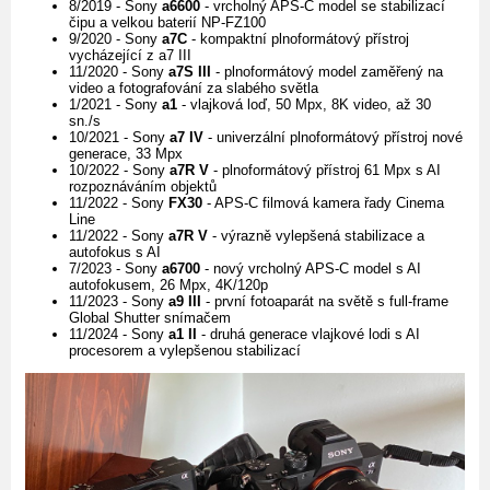
8/2019 - Sony
a6600
- vrcholný APS-C model se stabilizací
čipu a velkou baterií NP-FZ100
9/2020 - Sony
a7C
- kompaktní plnoformátový přístroj
vycházející z a7 III
11/2020 - Sony
a7S III
- plnoformátový model zaměřený na
video a fotografování za slabého světla
1/2021 - Sony
a1
- vlajková loď, 50 Mpx, 8K video, až 30
sn./s
10/2021 - Sony
a7 IV
- univerzální plnoformátový přístroj nové
generace, 33 Mpx
10/2022 - Sony
a7R V
- plnoformátový přístroj 61 Mpx s AI
rozpoznáváním objektů
11/2022 - Sony
FX30
- APS-C filmová kamera řady Cinema
Line
11/2022 - Sony
a7R V
- výrazně vylepšená stabilizace a
autofokus s AI
7/2023 - Sony
a6700
- nový vrcholný APS-C model s AI
autofokusem, 26 Mpx, 4K/120p
11/2023 - Sony
a9 III
- první fotoaparát na světě s full-frame
Global Shutter snímačem
11/2024 - Sony
a1 II
- druhá generace vlajkové lodi s AI
procesorem a vylepšenou stabilizací