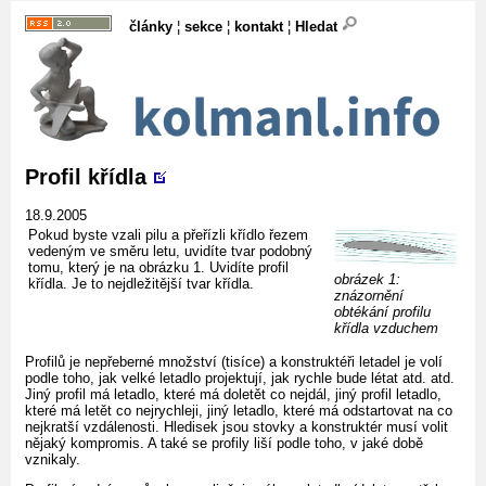
články
¦
sekce
¦
kontakt
¦
Hledat
Profil křídla
18.9.2005
Pokud byste vzali pilu a přeřízli křídlo řezem
vedeným ve směru letu, uvidíte tvar podobný
tomu, který je na obrázku 1. Uvidíte profil
obrázek 1:
křídla. Je to nejdležitější tvar křídla.
znázornění
obtékání profilu
křídla vzduchem
Profilů je nepřeberné množství (tisíce) a konstruktéři letadel je volí
podle toho, jak velké letadlo projektují, jak rychle bude létat atd. atd.
Jiný profil má letadlo, které má doletět co nejdál, jiný profil letadlo,
které má letět co nejrychleji, jiný letadlo, které má odstartovat na co
nejkratší vzdálenosti. Hledisek jsou stovky a konstruktér musí volit
nějaký kompromis. A také se profily liší podle toho, v jaké době
vznikaly.