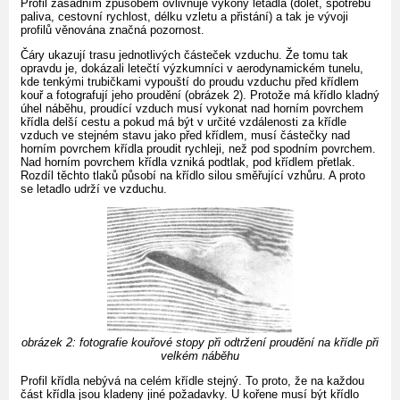
Profil zásadním způsobem ovlivňuje výkony letadla (dolet, spotřebu
paliva, cestovní rychlost, délku vzletu a přistání) a tak je vývoji
profilů věnována značná pozornost.
Čáry ukazují trasu jednotlivých částeček vzduchu. Že tomu tak
opravdu je, dokázali letečtí výzkumníci v aerodynamickém tunelu,
kde tenkými trubičkami vypouští do proudu vzduchu před křídlem
kouř a fotografují jeho proudění (obrázek 2). Protože má křídlo kladný
úhel náběhu, proudící vzduch musí vykonat nad horním povrchem
křídla delší cestu a pokud má být v určité vzdálenosti za křídle
vzduch ve stejném stavu jako před křídlem, musí částečky nad
horním povrchem křídla proudit rychleji, než pod spodním povrchem.
Nad horním povrchem křídla vzniká podtlak, pod křídlem přetlak.
Rozdíl těchto tlaků působí na křídlo silou směřující vzhůru. A proto
se letadlo udrží ve vzduchu.
obrázek 2: fotografie kouřové stopy při odtržení proudění na křídle při
velkém náběhu
Profil křídla nebývá na celém křídle stejný. To proto, že na každou
část křídla jsou kladeny jiné požadavky. U kořene musí být křídlo