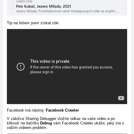
Tip na řešení jsem získal zde:
Facebook má nástroj:
Facebook Crawler
V záložce Sharing Debugger vložíte odkaz na vaše video a po
kliknutí na tlačítko
Debug
vám Facebook Crawler ukáže, jaký má s
vaším videem problém.