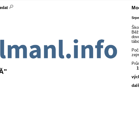
Mod
ledat
Srp
Ško
Běž
dov
tábo
Poča
zejm
Prům
1
Ă­"
výc
dalš