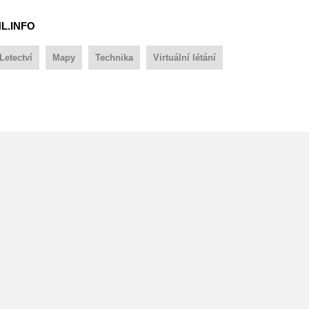
NL.INFO
Letectví
Mapy
Technika
Virtuální létání