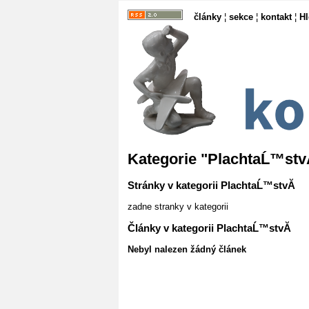
články
¦
sekce
¦
kontakt
¦
H
Kategorie "PlachtaĹ™stv
Stránky v kategorii PlachtaĹ™stvĂ­
zadne stranky v kategorii
Články v kategorii PlachtaĹ™stvĂ­
Nebyl nalezen žádný článek