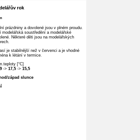
elářův rok
en
lní prázdniny a dovolené jsou v plném proudu.
í modelářská soustředění a modelářské
olené. Některé děti jsou na modelářských
rech.
sí je stabilnější než v červenci a je vhodné
éna k létání v termice.
.teploty [°C]
9
->
17,5
->
15,5
hod/západ slunce
í