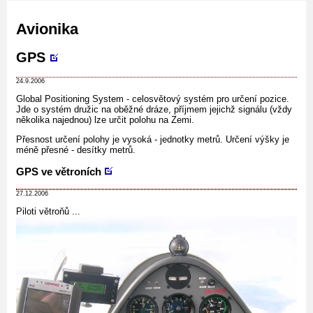
Avionika
GPS
24.9.2006
Global Positioning System - celosvětový systém pro určení pozice.
Jde o systém družic na oběžné dráze, příjmem jejichž signálu (vždy
několika najednou) lze určit polohu na Zemi.
Přesnost určení polohy je vysoká - jednotky metrů. Určení výšky je
méně přesné - desítky metrů.
GPS ve větroních
27.12.2006
Piloti větroňů ...