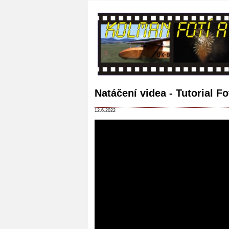
Natáčení videa - Tutorial F
12.6.2022