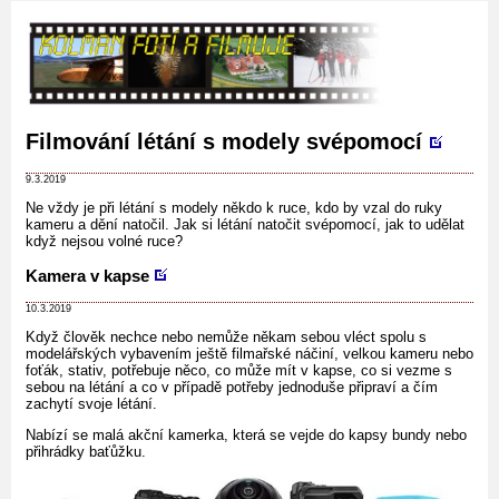
Filmování létání s modely svépomocí
9.3.2019
Ne vždy je při létání s modely někdo k ruce, kdo by vzal do ruky
kameru a dění natočil. Jak si létání natočit svépomocí, jak to udělat
když nejsou volné ruce?
Kamera v kapse
10.3.2019
Když člověk nechce nebo nemůže někam sebou vléct spolu s
modelářských vybavením ještě filmařské náčiní, velkou kameru nebo
foťák, stativ, potřebuje něco, co může mít v kapse, co si vezme s
sebou na létání a co v případě potřeby jednoduše připraví a čím
zachytí svoje létání.
Nabízí se malá akční kamerka, která se vejde do kapsy bundy nebo
přihrádky baťůžku.