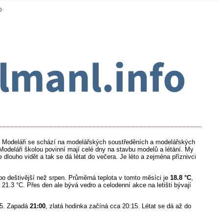
h. Modeláři se schází na modelářských soustředěních a modelářských
Modeláři školou povinní mají celé dny na stavbu modelů a létání. My
e dlouho vidět a tak se dá létat do večera. Je léto a zejména příznivci
bo deštivější než srpen. Průměrná teplota v tomto měsíci je
18.8 °C
,
1.3 °C. Přes den ale bývá vedro a celodenní akce na letišti bývají
:05. Zapadá
21:00
, zlatá hodinka začíná cca 20:15. Létat se dá až do