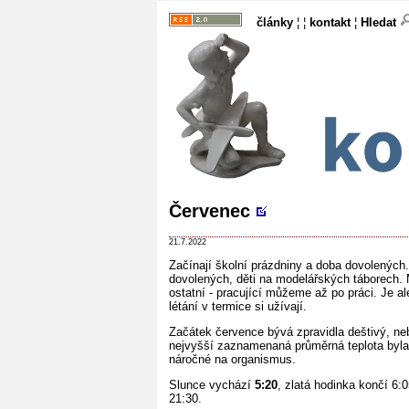
články
¦ ¦
kontakt
¦
Hledat
Červenec
21.7.2022
Začínají školní prázdniny a doba dovolenýc
dovolených, děti na modelářských táborech. 
ostatní - pracující můžeme až po práci. Je al
létání v termice si užívají.
Začátek července bývá zpravidla deštivý, ne
nejvyšší zaznamenaná průměrná teplota byla 2
náročné na organismus.
Slunce vychází
5:20
, zlatá hodinka končí 6
21:30.