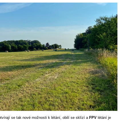
vírají se tak nové možnosti k létání, obilí se sklízí a
FPV
létání je