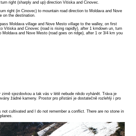
turn right (sharply and up) direction Vitiska and Cinovec.
urn right (in Cinovec) to mountain road direction to Moldava and Nove
e on the destination.
ass Moldava village and Nove Mesto village to the walley, on first
n to Vitiska and Cinovec (road is rising rapidly), after 1 kmdown un, turn
 to Moldava and Nove Mesto (road goes on ridge), after 1 or 3/4 km you
 v zimě sjezdovkou a tak vás v létě nebude nikdo vyhánět. Tráva je
hovány žádné kameny. Prostor pro přistání je dostatečně rozlehlý i pro
ot cultivated and I do not remember a conflict. There are no stone in
 planes.