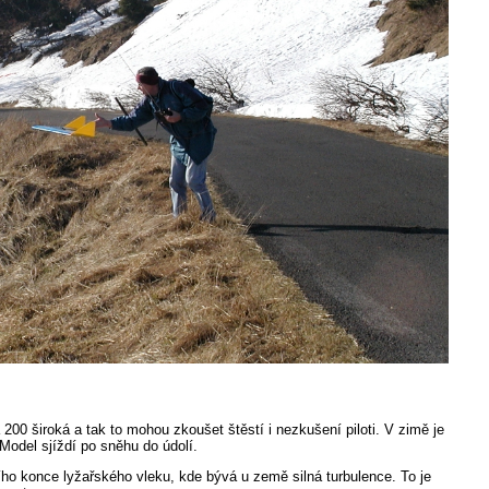
200 široká a tak to mohou zkoušet štěstí i nezkušení piloti. V zimě je
Model sjíždí po sněhu do údolí.
ího konce lyžařského vleku, kde bývá u země silná turbulence. To je