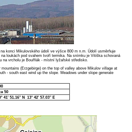
 na konci Mikulovského údolí ve výšce 800 m n.m. Údolí usměrňuje
 se na loukách pod svahem tvoří termika. Na snímku je Vitiška schovaná
 na vrcholu je Bouřňák - místní lyžařské středisko.
y
mountains (Erzgebirge) on the top of valley above Mikulov village at
outh - south east wind up the slope. Meadows under slope generate
00
ca 50
0° 41' 51.16'' N 13° 42' 57.03'' E