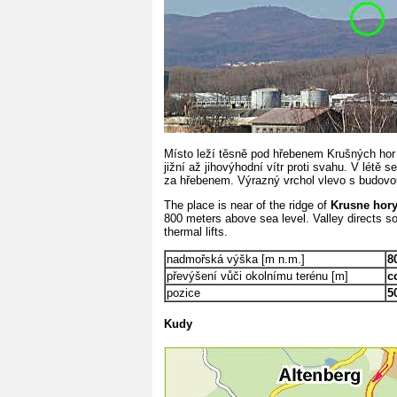
Místo leží těsně pod hřebenem Krušných hor
jižní až jihovýhodní vítr proti svahu. V létě
za hřebenem. Výrazný vrchol vlevo s budovou
The place is near of the ridge of
Krusne hor
800 meters above sea level. Valley directs s
thermal lifts.
nadmořská výška [m n.m.]
8
převýšení vůči okolnímu terénu [m]
c
pozice
5
Kudy