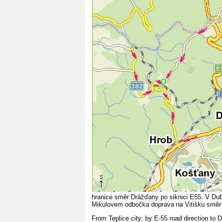
hranice směr Drážďany po siknici E55. V Du
Mikulovem odbočka doprava na Vitišku směr
From Teplice city: by E-55 road direction to D