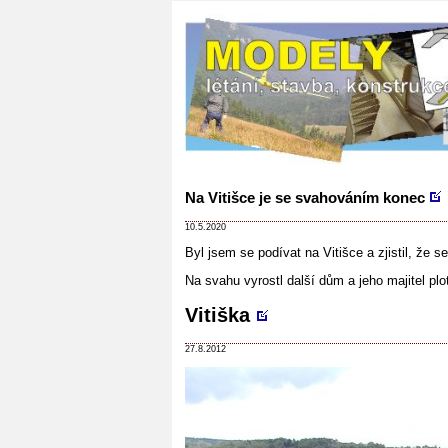
Na Vitišce je se svahováním konec
10.5.2020
Byl jsem se podívat na Vitišce a zjistil, že 
Na svahu vyrostl další dům a jeho majitel pl
Vitiška
27.8.2012