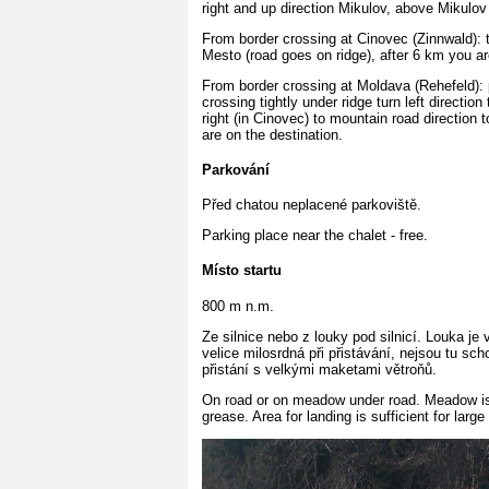
right and up direction Mikulov, above Mikulov 
From border crossing at Cinovec (Zinnwald): t
Mesto (road goes on ridge), after 6 km you ar
From border crossing at Moldava (Rehefeld): p
crossing tightly under ridge turn left directio
right (in Cinovec) to mountain road direction
are on the destination.
Parkování
Před chatou neplacené parkoviště.
Parking place near the chalet - free.
Místo startu
800 m n.m.
Ze silnice nebo z louky pod silnicí. Louka je
velice milosrdná při přistávání, nejsou tu sc
přistání s velkými maketami větroňů.
On road or on meadow under road. Meadow is n
grease. Area for landing is sufficient for large