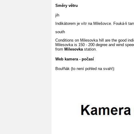
Směry větru
jih
Indikátorem je vítr na Milešovce. Fouká-li ta
south
Conditions on Milesovka hill are the good indic
Milesovka is 150 - 200 degree and wind speed 
from
Milesovka
station.
Web kamera - počasí
Bouřňák (to není pohled na svah!):