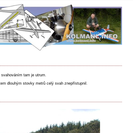
se svahováním tam je utrum.
otem dlouhým stovky metrů celý svah znepřístupnil.