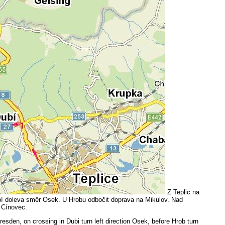
Z Teplic na
bí doleva směr Osek. U Hrobu odbočit doprava na Mikulov. Nad
 Cínovec.
resden, on crossing in Dubi turn left direction Osek, before Hrob turn