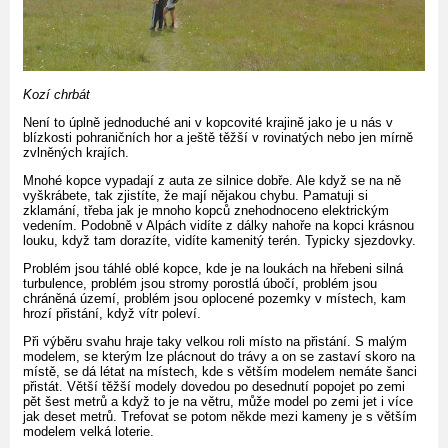
Kozí chrbát
Není to úplně jednoduché ani v kopcovité krajině jako je u nás v
blízkosti pohraničních hor a ještě těžší v rovinatých nebo jen mírně
zvlněných krajích.
Mnohé kopce vypadají z auta ze silnice dobře. Ale když se na ně
vyškrábete, tak zjistíte, že mají nějakou chybu. Pamatuji si
zklamání, třeba jak je mnoho kopců znehodnoceno elektrickým
vedením. Podobně v Alpách vidíte z dálky nahoře na kopci krásnou
louku, když tam dorazíte, vidíte kamenitý terén. Typicky sjezdovky.
Problém jsou táhlé oblé kopce, kde je na loukách na hřebeni silná
turbulence, problém jsou stromy porostlá úbočí, problém jsou
chráněná území, problém jsou oplocené pozemky v místech, kam
hrozí přistání, když vítr poleví.
Při výběru svahu hraje taky velkou roli místo na přistání. S malým
modelem, se kterým lze plácnout do trávy a on se zastaví skoro na
místě, se dá létat na místech, kde s větším modelem nemáte šanci
přistát. Větší těžší modely dovedou po desednutí popojet po zemi
pět šest metrů a když to je na větru, může model po zemi jet i více
jak deset metrů. Trefovat se potom někde mezi kameny je s větším
modelem velká loterie.