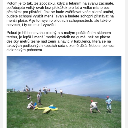
Potom je to tak, že zpočátku, když s létáním na svahu začínáte,
potřebujete velký svah bez překážek pro let a velké místo bez
překážek pro přistání. Jak se bude zvětšovat vaše pilotní umění,
budete schopni využít menší svah a budete schopni přistávat na
menší ploše. A je to nejen o pilotních schopnostech, ale také o
nervech, i ty se musí vycvičit.
Pokud je hřeben svahu plochý a s malým počátečním sklonem
terénu, je lepší i menší model vystřelit na gumě, než se plácat
desítky metrů těsně nad zemí a navíc v turbulenci, která se na
takových podlouhlých kopcích ráda u země dělá. Nebo si pomoci
elektrickým pohonem.