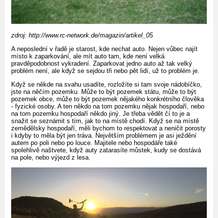
zdroj: http://www.rc-network.de/magazin/artikel_05
A neposlední v řadě je starost, kde nechat auto. Nejen vůbec najít
místo k zaparkování, ale mít auto tam, kde není velká
pravděpodobnost vykradení. Zaparkovat jedno auto až tak velký
problém není, ale když se sejdou tři nebo pět lidí, už to problém je.
Když se někde na svahu usadíte, rozložíte si tam svoje nádobíčko,
jste na něčím pozemku. Může to být pozemek státu, může to být
pozemek obce, může to být pozemek nějakého konkrétního člověka
- fyzické osoby. A ten někdo na tom pozemku nějak hospodaří, nebo
na tom pozemku hospodaří někdo jiný. Je třeba vědět čí to je a
snažit se seznámit s tím, jak to na místě chodí. Když se na místě
zemědělsky hospodaří, měli bychom to respektovat a neničit porosty
i kdyby to měla být jen tráva. Největším problémem je asi ježdění
autem po poli nebo po louce. Majitele nebo hospodáře také
spolehlivě naštvete, když auty zatarasíte můstek, kudy se dostává
na pole, nebo výjezd z lesa.