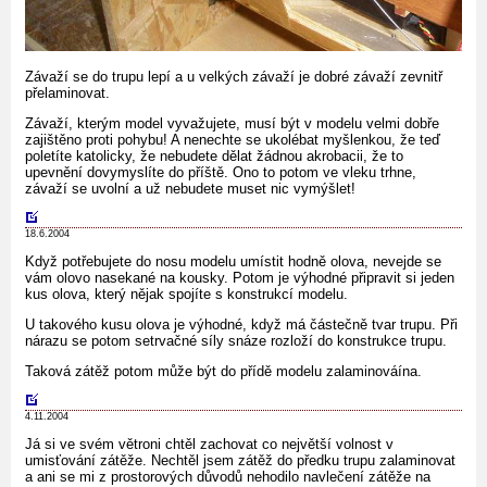
Závaží se do trupu lepí a u velkých závaží je dobré závaží zevnitř
přelaminovat.
Závaží, kterým model vyvažujete, musí být v modelu velmi dobře
zajištěno proti pohybu! A nenechte se ukolébat myšlenkou, že teď
poletíte katolicky, že nebudete dělat žádnou akrobacii, že to
upevnění dovymyslíte do příště. Ono to potom ve vleku trhne,
závaží se uvolní a už nebudete muset nic vymýšlet!
18.6.2004
Když potřebujete do nosu modelu umístit hodně olova, nevejde se
vám olovo nasekané na kousky. Potom je výhodné připravit si jeden
kus olova, který nějak spojíte s konstrukcí modelu.
U takového kusu olova je výhodné, když má částečně tvar trupu. Při
nárazu se potom setrvačné síly snáze rozloží do konstrukce trupu.
Taková zátěž potom může být do přídě modelu zalaminováína.
4.11.2004
Já si ve svém větroni chtěl zachovat co největší volnost v
umisťování zátěže. Nechtěl jsem zátěž do předku trupu zalaminovat
a ani se mi z prostorových důvodů nehodilo navlečení zátěže na