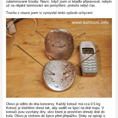
zalaminované šrouby. Navíc, když jsem si letadlo připravoval, nebylo
už na nějaké laminování ani pomyšlení, protože nebyl čas.
Trochu z nouze jsem si vymyslel tento způsob uchycení:
Olovo je odlito do dna konzervy. Každý kotouč má cca 0.5 kg.
Kotouč je kleštěmi ohnut tak, aby seděl ve špici na dně trupu. V
kotouči jsou vyvrtány díry, skrz které je prostrčen ohnutý drát do
kola. Olovo je vloženo do špice před přepážku. Dráty se opírají o