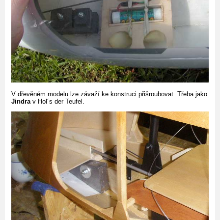
V dřevěném modelu lze závaží ke konstruci přišroubovat. Třeba jako
Jindra
v Hol´s der Teufel.