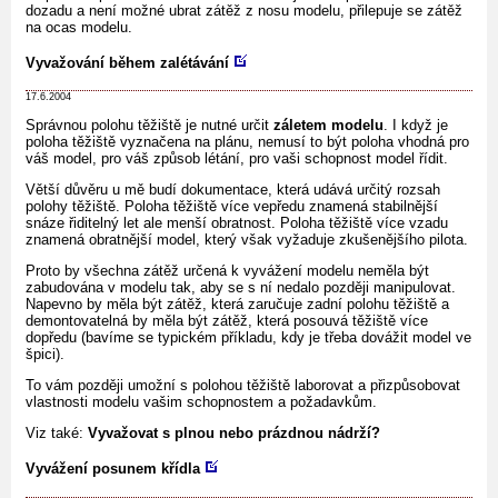
dozadu a není možné ubrat zátěž z nosu modelu, přilepuje se zátěž
na ocas modelu.
Vyvažování během zalétávání
17.6.2004
Správnou polohu těžiště je nutné určit
záletem modelu
. I když je
poloha těžiště vyznačena na plánu, nemusí to být poloha vhodná pro
váš model, pro váš způsob létání, pro vaši schopnost model řídit.
Větší důvěru u mě budí dokumentace, která udává určitý rozsah
polohy těžiště. Poloha těžiště více vepředu znamená stabilnější
snáze řiditelný let ale menší obratnost. Poloha těžiště více vzadu
znamená obratnější model, který však vyžaduje zkušenějšího pilota.
Proto by všechna zátěž určená k vyvážení modelu neměla být
zabudována v modelu tak, aby se s ní nedalo později manipulovat.
Napevno by měla být zátěž, která zaručuje zadní polohu těžiště a
demontovatelná by měla být zátěž, která posouvá těžiště více
dopředu (bavíme se typickém příkladu, kdy je třeba dovážit model ve
špici).
To vám později umožní s polohou těžiště laborovat a přizpůsobovat
vlastnosti modelu vašim schopnostem a požadavkům.
Viz také:
Vyvažovat s plnou nebo prázdnou nádrží?
Vyvážení posunem křídla