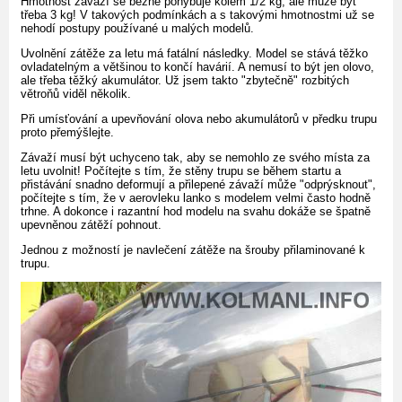
Hmotnost závaží se běžně pohybuje kolem 1/2 kg, ale může být
třeba 3 kg! V takových podmínkách a s takovými hmotnostmi už se
nehodí postupy používané u malých modelů.
Uvolnění zátěže za letu má fatální následky. Model se stává těžko
ovladatelným a většinou to končí havárií. A nemusí to být jen olovo,
ale třeba těžký akumulátor. Už jsem takto "zbytečně" rozbitých
větroňů viděl několik.
Při umísťování a upevňování olova nebo akumulátorů v předku trupu
proto přemýšlejte.
Závaží musí být uchyceno tak, aby se nemohlo ze svého místa za
letu uvolnit! Počítejte s tím, že stěny trupu se během startu a
přistávání snadno deformují a přilepené závaží může "odprýsknout",
počítejte s tím, že v aerovleku lanko s modelem velmi často hodně
trhne. A dokonce i razantní hod modelu na svahu dokáže se špatně
upevněnou zátěží pohnout.
Jednou z možností je navlečení zátěže na šrouby přilaminované k
trupu.