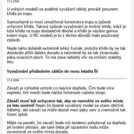
17.6.2004
U volných modelů se podélné vyvážení někdy provádí posunem
křídla po trupu.
Samozřejmě to musí umožňovat konstrukce trupu a způsob
uchycení křídla. Takový způsob vyvažování je možný tehdy, když je
lože křídla na trupu dostatečně dlouhé a křídlo je vázáno gumou
kolem trupu. U RC modelů je to z těchto důvodů málo používaný
způsob.
Nejde takto dohánět extrémně lehký čumák, protože křídlo by se tak
dostáválo příliš daleko dozadu a neúměrně by se tak zkracovala
páka ocasních ploch. To má zase neblahý vliv na snížení stability
letu.
Vyvažování přidáváním zátěže do nosu letadla
17.6.2004
Závaží je výhodné umístit co nejvíce dopředu. Čím bude více
vepředu, tím menší bude nárůst hmotnosti vašeho stroje.
Závaží musí být uchyceno tak, aby se nemohlo ze svého místa
za letu uvolnit!
Nejen že špatně vyvážený model se stane obtížně
řiditelný, ale závaží se může dostat mezi páky serv a znemožnit tak
řízení úplně.
Mějte na paměti, že závaží bude mít tendenci pohybovat se dopředu
při tvrdém přistání, ale také třeba při razantním hodu může
vycestovat ze svého místa dozadu.