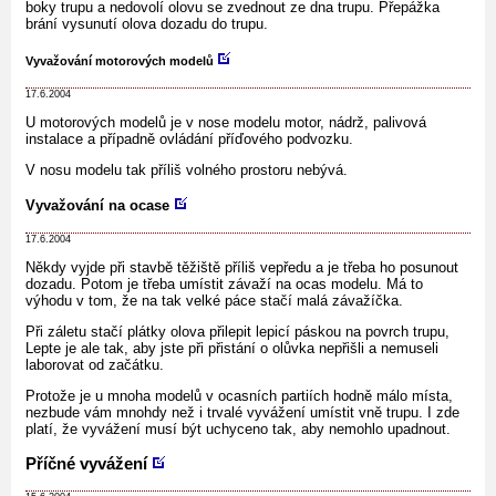
boky trupu a nedovolí olovu se zvednout ze dna trupu. Přepážka
brání vysunutí olova dozadu do trupu.
Vyvažování motorových modelů
17.6.2004
U motorových modelů je v nose modelu motor, nádrž, palivová
instalace a případně ovládání příďového podvozku.
V nosu modelu tak příliš volného prostoru nebývá.
Vyvažování na ocase
17.6.2004
Někdy vyjde při stavbě těžiště příliš vepředu a je třeba ho posunout
dozadu. Potom je třeba umístit závaží na ocas modelu. Má to
výhodu v tom, že na tak velké páce stačí malá závažíčka.
Při záletu stačí plátky olova přilepit lepicí páskou na povrch trupu,
Lepte je ale tak, aby jste při přistání o olůvka nepřišli a nemuseli
laborovat od začátku.
Protože je u mnoha modelů v ocasních partiích hodně málo místa,
nezbude vám mnohdy než i trvalé vyvážení umístit vně trupu. I zde
platí, že vyvážení musí být uchyceno tak, aby nemohlo upadnout.
Příčné vyvážení