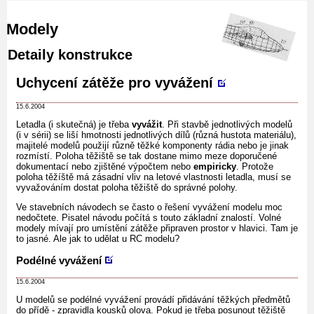
Modely
Detaily konstrukce
Uchycení zátěže pro vyvážení
15.6.2004
Letadla (i skutečná) je třeba
vyvážit
. Při stavbě jednotlivých modelů
(i v sérii) se liší hmotnosti jednotlivých dílů (různá hustota materiálu),
majitelé modelů použijí různě těžké komponenty rádia nebo je jinak
rozmístí. Poloha těžiště se tak dostane mimo meze doporučené
dokumentací nebo zjištěné výpočtem nebo
empiricky
. Protože
poloha těžíště má zásadní vliv na letové vlastnosti letadla, musí se
vyvažováním dostat poloha těžiště do správné polohy.
Ve stavebních návodech se často o řešení vyvážení modelu moc
nedočtete. Pisatel návodu počítá s touto základní znalostí. Volné
modely mívají pro umístění zátěže připraven prostor v hlavici. Tam je
to jasné. Ale jak to udělat u RC modelu?
Podélné vyvážení
15.6.2004
U modelů se podélné vyvážení provádí přidávání těžkých předmětů
do přídě - zpravidla kousků olova. Pokud je třeba posunout těžiště