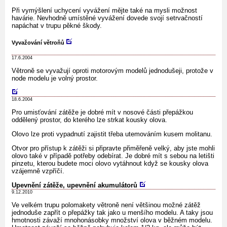
Při vymýšlení uchycení vyvážení mějte také na mysli možnost
havárie. Nevhodně umístěné vyvážení dovede svojí setrvačností
napáchat v trupu pěkné škody.
Vyvažování větroňů
17.6.2004
Větroně se vyvažují oproti motorovým modelů jednodušeji, protože v
node modelu je volný prostor.
18.6.2004
Pro umisťování zátěže je dobré mít v nosové části přepážkou
oddělený prostor, do kterého lze strkat kousky olova.
Olovo lze proti vypadnutí zajistit třeba utemováním kusem molitanu.
Otvor pro přístup k zátěži si připravte přiměřeně velký, aby jste mohli
olovo také v případě potřeby odebírat. Je dobré mít s sebou na letišti
pinzetu, kterou budete moci olovo vytáhnout když se kousky olova
vzájemně vzpříčí.
Upevnění zátěže, upevnění akumulátorů
9.12.2010
Ve velkém trupu polomakety větroně není většinou možné zátěž
jednoduše zapřít o přepážky tak jako u menšího modelu. A taky jsou
hmotnosti závaží mnohonásobky množství olova v běžném modelu.