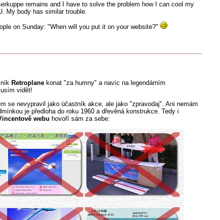
sserkuppe remains and I have to solve the problem how I can cool my
. My body has similar trouble.
ople on Sunday: "When will you put it on your website?"
čník
Retroplane
konat "za humny" a navíc na legendárním
usím vidět!
 se nevypravil jako üčastník akce, ale jako "zpravodaj". Ani nemám
odmínkou je předloha do roku 1960 a dřevěná konstrukce. Tedy i
Vincentově webu
hovoří sám za sebe: