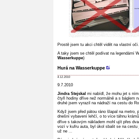
Prostě jsem tu akci chtěl vidět na vlastní oči.
A taky jsem se chtěl podívat na legendární
Wasserkuppe
)
Hurá na Wasserkuppe
4.12.2010
9.7.2010
Jindra Stejskal
mi nabídl, že mohu jet s ním
čtyři hodiny dříve než normálně a s báglem
druhé jsem vyrazil na nádraží na cestu do R
Když jsem před pátou ráno šlapal na metro, p
dnešní vybavení lehčí, o to více táhnu krámů
dříve s takovým nákladem mohl ujít přes dva
vozí v kufru auta, byl úkol sbalit se na cest
už ne ...