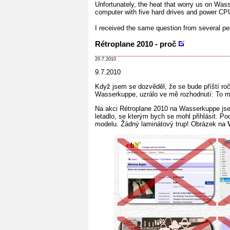
Unfortunately, the heat that worry us on Wa
computer with five hard drives and power CPU
I received the same question from several pe
Rétroplane 2010 - proč
20.7.2010
9.7.2010
Když jsem se dozvěděl, že se bude příští ro
Wasserkuppe, uzrálo ve mě rozhodnutí: To m
Na akci Rétroplane 2010 na Wasserkuppe jsem
letadlo, se kterým bych se mohl přihlásit. P
modelu. Žádný laminátový trup! Obrázek na