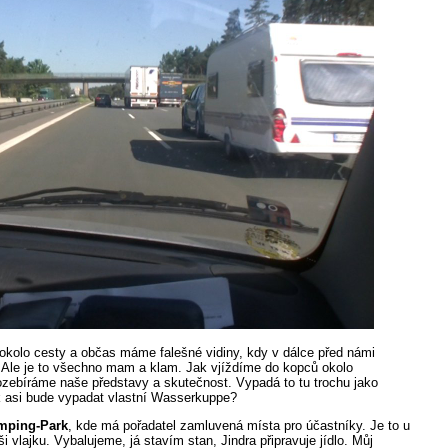
okolo cesty a občas máme falešné vidiny, kdy v dálce před námi
 Ale je to všechno mam a klam. Jak vjíždíme do kopců okolo
zebíráme naše představy a skutečnost. Vypadá to tu trochu jako
k asi bude vypadat vlastní Wasserkuppe?
mping-Park
, kde má pořadatel zamluvená místa pro účastníky. Je to u
vlajku. Vybalujeme, já stavím stan, Jindra připravuje jídlo. Můj