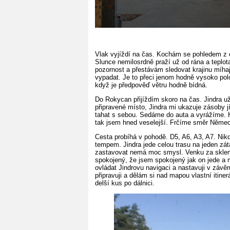
Vlak vyjíždí na čas. Kochám se pohledem z o
Slunce nemilosrdně praží už od rána a teplo
pozornost a přestávám sledovat krajinu míha
vypadat. Je to přeci jenom hodně vysoko pol
když je předpověď větru hodně bídná.
Do Rokycan přijíždím skoro na čas. Jindra u
připravené místo, Jindra mi ukazuje zásoby jí
tahat s sebou. Sedáme do auta a vyrážíme. H
tak jsem hned veselejší. Frčíme směr Něme
Cesta probíhá v pohodě. D5, A6, A3, A7. Nik
tempem. Jindra jede celou trasu na jeden záta
zastavovat nemá moc smysl. Venku za sklem je
spokojený, že jsem spokojený jak on jede a 
ovládat Jindrovu navigaci a nastavuji v závěr
připravuji a dělám si nad mapou vlastní itiner
delší kus po dálnici.