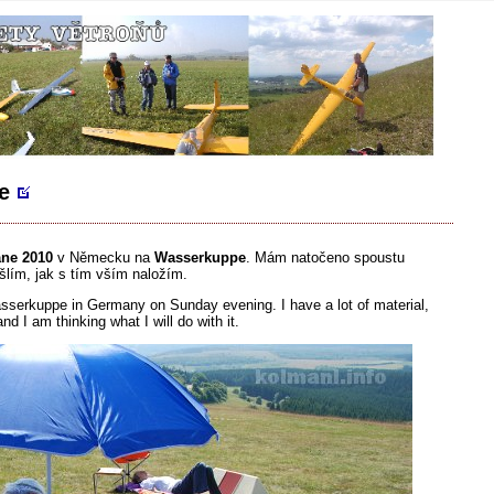
pe
ane 2010
v Německu na
Wasserkuppe
. Mám natočeno spoustu
ýšlím, jak s tím vším naložím.
asserkuppe in Germany on Sunday evening. I have a lot of material,
d I am thinking what I will do with it.