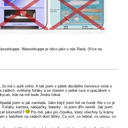
 Wasserkuppe. Wasserkuppe je něco jako u nás Raná. (Více na
, že má v autě volno. A tak jsem v pátek devátého července vstal o
 na zádech, ověšený foťáky a se stanem v jedné ruce a spacákem v
okycan, kde na mě bude Jindra čekat.
řipadal jsem si jak zamlada. Jako když jsem šel na čundr. Ale o co je
. Foťáky, kamera, nabíječky, baterky - to jsem dřív neměl. Jak jsem
cet kilometrů!?
Pro mě, jako pro člověka, který všechny ty krámy
u jen s batohem na zádech dost těžký. Co vzít, co nebrat, co unesu, co