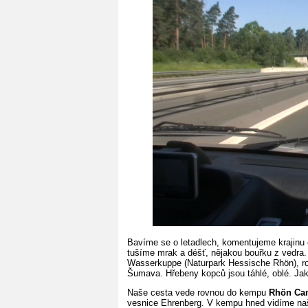
Bavíme se o letadlech, komentujeme krajinu 
tušíme mrak a déšť, nějakou bouřku z vedra.
Wasserkuppe (Naturpark Hessische Rhön), ro
Šumava. Hřebeny kopců jsou táhlé, oblé. Ja
Naše cesta vede rovnou do kempu
Rhön Ca
vesnice Ehrenberg. V kempu hned vidíme naši 