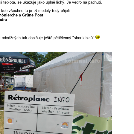
í teplota, se ukazuje jako úplně lichý. Je vedro na padnutí.
kdo všechno tu je. S modely tedy přijeli:
hönlerche
a
Grüne Post
ndra
.
i odvážných tak doplňuje ještě pětičlenný "sbor kibiců"