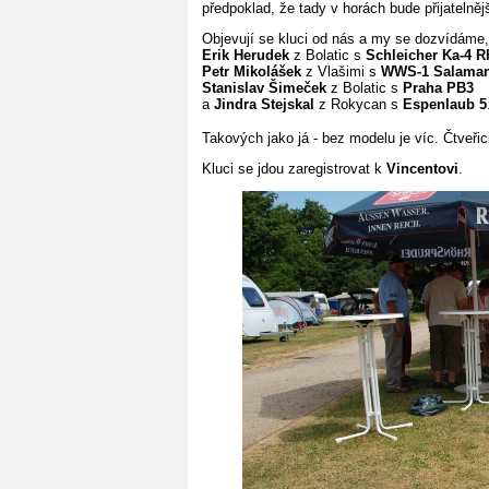
předpoklad, že tady v horách bude přijatelnějš
Objevují se kluci od nás a my se dozvídáme, 
Erik Herudek
z Bolatic s
Schleicher Ka-4 R
Petr Mikolášek
z Vlašimi s
WWS-1 Salama
Stanislav Šimeček
z Bolatic s
Praha PB3
a
Jindra Stejskal
z Rokycan s
Espenlaub 5
Takových jako já - bez modelu je víc. Čtveřic
Kluci se jdou zaregistrovat k
Vincentovi
.