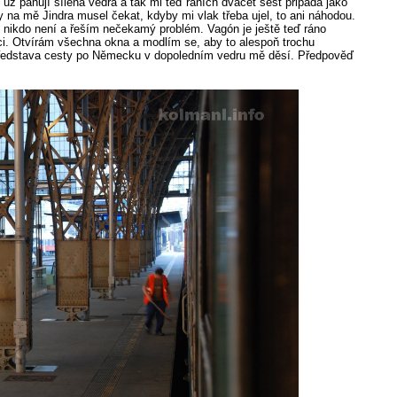
 už panují šílená vedra a tak mi teď raních dvacet šest připadá jako
 na mě Jindra musel čekat, kdyby mi vlak třeba ujel, to ani náhodou.
u nikdo není a řeším nečekamý problém. Vagón je ještě teď ráno
eci. Otvírám všechna okna a modlím se, aby to alespoň trochu
představa cesty po Německu v dopoledním vedru mě děsí. Předpověď