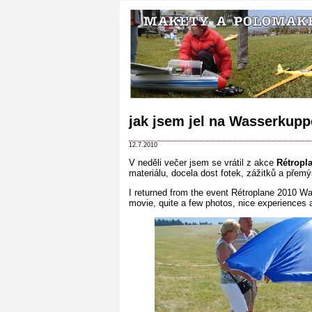
jak jsem jel na Wasserkup
12.7.2010
V neděli večer jsem se vrátil z akce
Rétropl
materiálu, docela dost fotek, zážitků a přem
I returned from the event Rétroplane 2010 W
movie, quite a few photos, nice experiences an