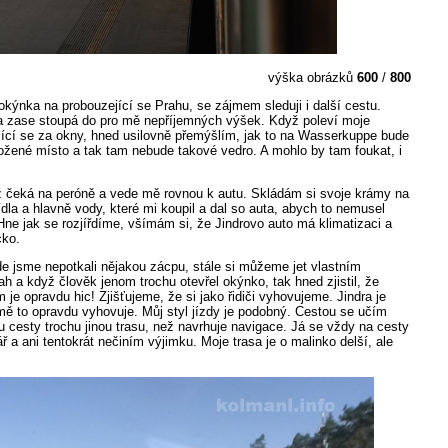
výška obrázků
600
/
800
kýnka na probouzející se Prahu, se zájmem sleduji i další cestu.
ta zase stoupá do pro mě nepříjemných výšek. Když poleví moje
jící se za okny, hned usilovně přemýšlím, jak to na Wasserkuppe bude
ožené místo a tak tam nebude takové vedro. A mohlo by tam foukat, i
ž čeká na peróně a vede mě rovnou k autu. Skládám si svoje krámy na
dla a hlavně vody, které mi koupil a dal so auta, abych to nemusel
ne jak se rozjířdíme, všímám si, že Jindrovo auto má klimatizaci a
cko.
de jsme nepotkali nějakou zácpu, stále si můžeme jet vlastním
h a když člověk jenom trochu otevřel okýnko, tak hned zjistil, že
 opravdu hic! Zjišťujeme, že si jako řidiči vyhovujeme. Jindra je
mě to opravdu vyhovuje. Můj styl jízdy je podobný. Cestou se učím
u cesty trochu jinou trasu, než navrhuje navigace. Já se vždy na cesty
ář a ani tentokrát nečiním výjimku. Moje trasa je o malinko delší, ale