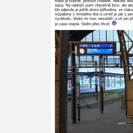
Ráno je krásné, protože chladné. Několik dnů
oáza. Na nádraží jsem zbytečně brzo, ale aby
Do odjezdu je ještě skoro půlhodina, ve vlak
rozpálený z minulého dne a uvnitř je jak v p
vyvětralo. Vedro mi moc nesvědčí a už jen 
je zase stejná. Vedro přes třicet.