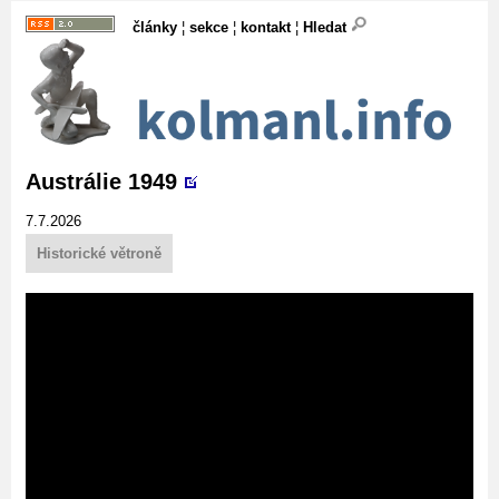
články
¦
sekce
¦
kontakt
¦
Hledat
Austrálie 1949
7.7.2026
Historické větroně