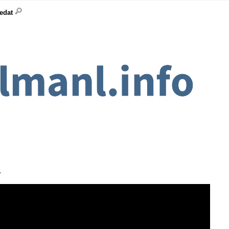
ledat
y