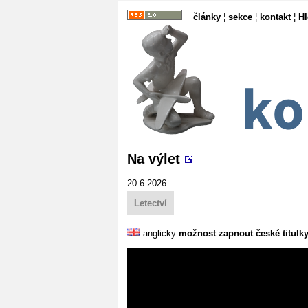
články
¦
sekce
¦
kontakt
¦
H
Na výlet
20.6.2026
Letectví
anglicky
možnost zapnout české titulk