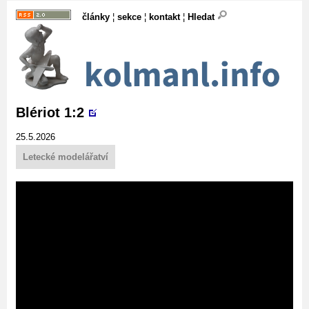
články
¦
sekce
¦
kontakt
¦
Hledat
Blériot 1:2
25.5.2026
Letecké modelářatví