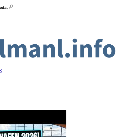
ledat
y