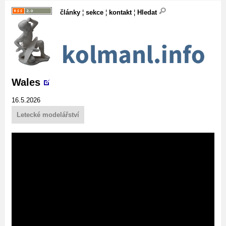
články
¦
sekce
¦
kontakt
¦
Hledat
Wales
16.5.2026
Letecké modelářství