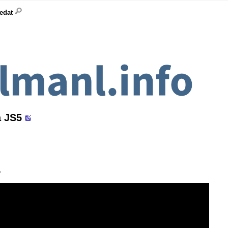
ledat
a JS5
y