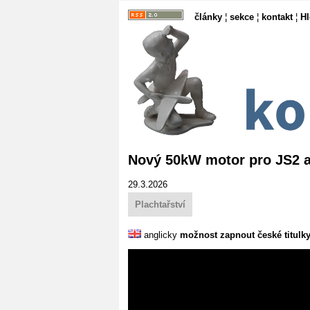
články
¦
sekce
¦
kontakt
¦
H
Nový 50kW motor pro JS2 
29.3.2026
Plachtařství
anglicky
možnost zapnout české titulk