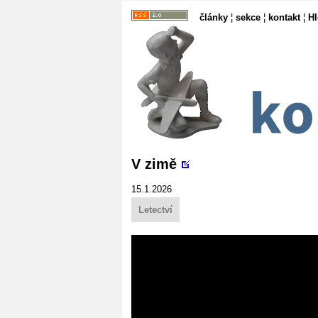
články
¦
sekce
¦
kontakt
¦
H
V zimě
15.1.2026
Letectví