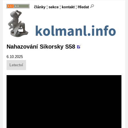
články
¦
sekce
¦
kontakt
¦
Hledat
Nahazování Sikorsky S58
6.10.2025
Letectví