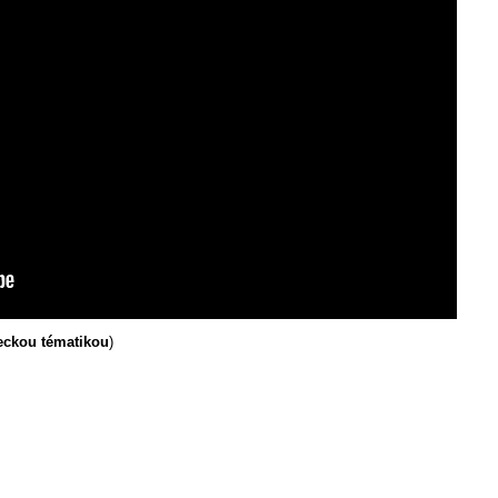
teckou tématikou
)