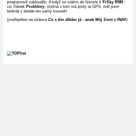
programově zabloudilo. A když se vrátím do historie k
FrSky R9M
-
viz článek
Problémy
, možná v tom má prsty ta GPS, měl jsem
tenkrát v letade ten samý kousek!
(zveřejněno na stránce
Co s tím dělám já - aneb Můj život s INAV
)