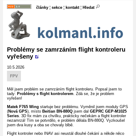
články
¦
sekce
¦
kontakt
¦
Hledat
Problémy se zamrzáním flight kontroleru
vyřešeny
10.5.2026
FPV
Měl jsem problém se zamrzáním flight kontroleru. Popsal jsem to
tady:
Problémy s flight kontrolerem
. Zdá se, že je problem
vyřešen!
Matek F765 Wing
startuje bez problému. Vyměnil jsem moduly GPS
(
Nová GPS
), místo
Beitian BN-880Q
jsem dal
GEPRC GEP-M1025
Series
. 3D fix mám za chvilku, prakticky nečekám a flight kontroler
nezamrzá! Tím se potvrdilo, e problém dělala BN-880Q. Vyzkoušel
jsem dva kusy a oba se chovaly blbě.
Flight kontroler nebo INAV asi neustál dlouhé čekání a někde něco