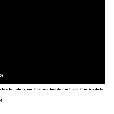
s letadlem letěl teprve druhý nebo třetí den, vedl dost dobře. A ještě to
m
)