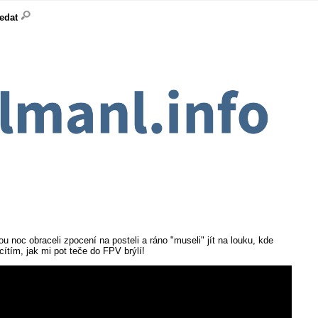
ledat
noc obraceli zpocení na posteli a ráno "museli" jít na louku, kde
 cítím, jak mi pot teče do FPV brýlí!