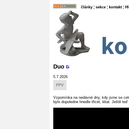
články
¦
sekce
¦
kontakt
¦
H
Duo
5.7.2026
FPV
Vzpomínka na nedávné dny, kdy jsme se celou 
bylo dopoledne hnedle třicet, létat. Ještě teď