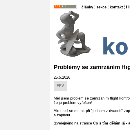
články
¦
sekce
¦
kontakt
¦
H
Problémy se zamrzáním flig
25.5.2026
FPV
Měl jsem problém se zamrzáním flight kontro
že je problém vyřešen!
Ale i teď se mi tak při "jednom z dvaceti" za
a zapnout.
(zveřejněno na stránce
Co s tím dělám já - 