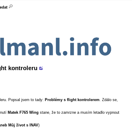
ledat
ht kontroleru
leru. Popsal jsem to tady:
Problémy s flight kontrolerem
. Zdálo se,
pnutí
Matek F765 Wing
stane, že to zamrzne a musím letadlo vypnout
aneb Můj život s INAV
)