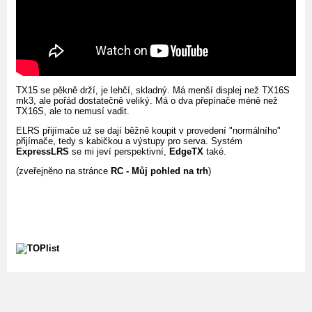
TX15 se pěkně drží, je lehčí, skladný. Má menší displej než TX16S
mk3, ale pořád dostatečně veliký. Má o dva přepínače méně než
TX16S, ale to nemusí vadit.
ELRS přijímače už se dají běžně koupit v provedení "normálního"
přijímače, tedy s kabičkou a výstupy pro serva. Systém
ExpressLRS
se mi jeví perspektivní,
EdgeTX
také.
(zveřejněno na stránce
RC - Můj pohled na trh
)