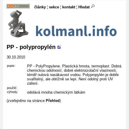
články
¦
sekce
¦
kontakt
¦
Hledat
PP - polypropylén
30.10.2010
popis:
PP - PolyPropylene. Plastická hmota, termoplast. Dobrá
chemickou odolností, dobré elektroizolační vlastnosti,
téměř nulová nasákavost vodou. Polypropylén je dobře
svařitelný, ale obtížně se lepí. Není odolný proti UV
záření.
použití:
výhody:
odolává mnoha chemickým látkám
(zveřejněno na stránce
Přehled
)