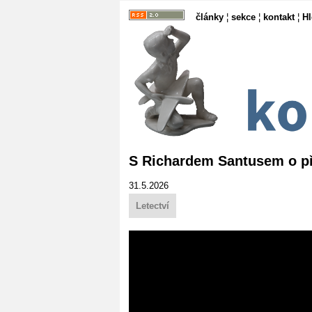
články
¦
sekce
¦
kontakt
¦
H
S Richardem Santusem o př
31.5.2026
Letectví