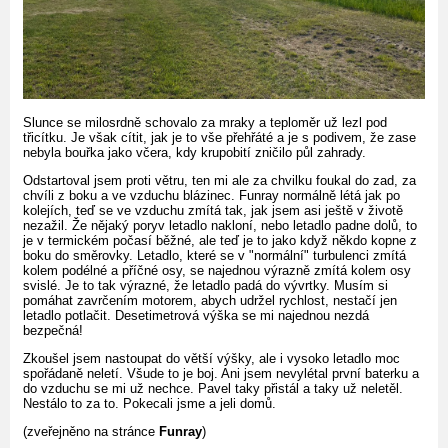
Slunce se milosrdně schovalo za mraky a teploměr už lezl pod
třicítku. Je však cítit, jak je to vše přehřáté a je s podivem, že zase
nebyla bouřka jako včera, kdy krupobití zničilo půl zahrady.
Odstartoval jsem proti větru, ten mi ale za chvilku foukal do zad, za
chvíli z boku a ve vzduchu blázinec. Funray normálně létá jak po
kolejích, teď se ve vzduchu zmítá tak, jak jsem asi ještě v životě
nezažil. Že nějaký poryv letadlo nakloní, nebo letadlo padne dolů, to
je v termickém počasí běžné, ale teď je to jako když někdo kopne z
boku do směrovky. Letadlo, které se v "normální" turbulenci zmítá
kolem podélné a příčné osy, se najednou výrazně zmítá kolem osy
svislé. Je to tak výrazné, že letadlo padá do vývrtky. Musím si
pomáhat zavrčením motorem, abych udržel rychlost, nestačí jen
letadlo potlačit. Desetimetrová výška se mi najednou nezdá
bezpečná!
Zkoušel jsem nastoupat do větší výšky, ale i vysoko letadlo moc
spořádaně neletí. Všude to je boj. Ani jsem nevylétal první baterku a
do vzduchu se mi už nechce. Pavel taky přistál a taky už neletěl.
Nestálo to za to. Pokecali jsme a jeli domů.
(zveřejněno na stránce
Funray
)