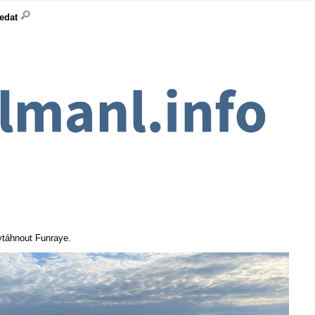
ledat
ytáhnout Funraye.