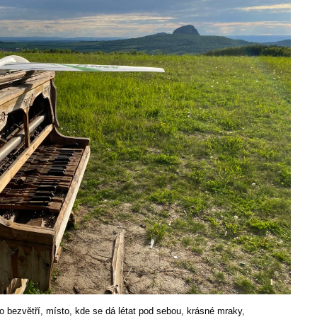
bezvětří, místo, kde se dá létat pod sebou, krásné mraky,