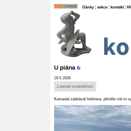
články
¦
sekce
¦
kontakt
¦
H
U piána
18.5.2026
Letecké modelářství
Kamarád zalétával hotlinera, přimělo mě to v