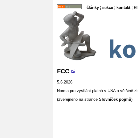
články
¦
sekce
¦
kontakt
¦
H
FCC
5.6.2026
Norma pro vysílání platná v USA a většině 
(zveřejněno na stránce
Slovníček pojmů
)