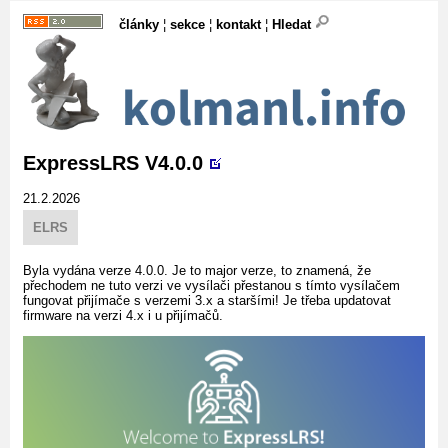
články
¦
sekce
¦
kontakt
¦
Hledat
ExpressLRS V4.0.0
21.2.2026
ELRS
Byla vydána verze 4.0.0. Je to major verze, to znamená, že
přechodem ne tuto verzi ve vysílači přestanou s tímto vysílačem
fungovat přijímače s verzemi 3.x a staršími! Je třeba updatovat
firmware na verzi 4.x i u přijímačů.