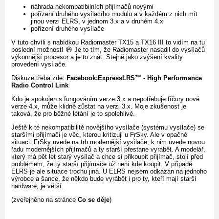
náhrada nekompatibilních přijímačů novými
pořízení druhého vysílacího modulu a v každém z nich mít
jinou verzi ELRS, v jednom 3.x a v druhém 4.x
pořízení druhého vysílače
V tuto chvíli s nabídkou Radiomaster TX15 a TX16 III to vidím na tu
poslední možnost! 😃 Je to tím, že Radiomaster nasadil do vysílačů
výkonnější procesor a je to znát. Stejně jako zvýšení kvality
provedení vysílače.
Diskuze třeba zde:
Facebook:ExpressLRS™ - High Performance
Radio Control Link
Kdo je spokojen s fungováním verze 3.x a nepotřebuje fíčury nové
verze 4.x, může klidně zůstat na verzi 3.x. Moje zkušenost je
taková, že pro běžné létání je to spolehlivé.
Ještě k té nekompatibilitě novějšího vysílače (systému vysílače) se
staršími přijímači je věc, kterou kritizuji u FrSky. Ale v opačné
situaci. FrSky uvede na trh modernější vysílače, k nim uvede novou
řadu modernějších přijímačů a ty starší přestane vyrábět. A modelář,
který má pět let starý vysílač a chce si přikoupit přijímač, stojí před
problémem, že ty starší přijímače už není kde koupit. V případě
ELRS je ale situace trochu jiná. U ELRS nejsem odkázán na jednoho
výrobce a šance, že někdo bude vyrábět i pro ty, kteří mají starší
hardware, je větší.
(zveřejněno na stránce
Co se děje
)