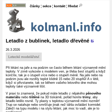
články
¦
sekce
¦
kontakt
¦
Hledat
Letadlo z bublinek, letadlo dřevěné
26.3.2026
Letecké modelářství
Při létání na jaře a na podzim se často během létání významně mění
teploty. V zimě vylezete s modelem ven, je třeba šest stupňů a když
končíte, tak je o stupeň více nebo o stupeň méně. Na jaře nebo na
podzim jsou ale rozdíly teplot klidně 15 nebo 20 stupňů! A v létě,
když si přivstanete, tak se během vašeho letového dne mohou
teploty také významně lišit.
V praxi to znamená, že pokud máte letadlo z nějakého
pěnového
materiálu
nebo
tištěné
na 3D tiskárně, pořád honíte
trimy
, aby
letadlo letělo rovně. Ty plasty s teplotou významně mění rozměr!
Trup se natahuje nebo smršťuje jinak než táhla ovládání kormidel.
Záleží na typu modelu i na stylu létání, jak moc to vadí, ale je to