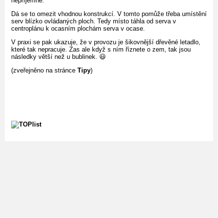
nepříjemné.
Dá se to omezit vhodnou konstrukcí. V tomto pomůže třeba umístění
serv blízko ovládaných ploch. Tedy místo táhla od serva v
centroplánu k ocasním plochám serva v ocase.
V praxi se pak ukazuje, že v provozu je šikovnější dřevěné letadlo,
které tak nepracuje. Zas ale když s ním říznete o zem, tak jsou
následky větší než u bublinek. 😃
(zveřejněno na stránce
Tipy
)