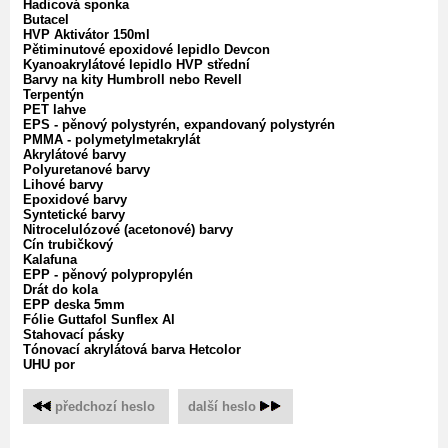
Hadicová sponka
Butacel
HVP Aktivátor 150ml
Pětiminutové epoxidové lepidlo Devcon
Kyanoakrylátové lepidlo HVP střední
Barvy na kity Humbroll nebo Revell
Terpentýn
PET lahve
EPS - pěnový polystyrén, expandovaný polystyrén
PMMA - polymetylmetakrylát
Akrylátové barvy
Polyuretanové barvy
Lihové barvy
Epoxidové barvy
Syntetické barvy
Nitrocelulózové (acetonové) barvy
Cín trubičkový
Kalafuna
EPP - pěnový polypropylén
Drát do kola
EPP deska 5mm
Fólie Guttafol Sunflex Al
Stahovací pásky
Tónovací akrylátová barva Hetcolor
UHU por
předchozí heslo
‌
další heslo