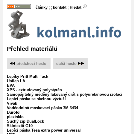
články
¦ ¦
kontakt
¦
Hledat
Přehled materiálů
předchozí heslo
‌
další heslo
Lepíky Pritt Multi Tack
Unilep LA
EVA
XPS - extrudovaný polystyrén
Samopájitelný měděný lakovaný drát s polyuretanovou izolací
Lepící páska se skelnou výztuží
Vivak
Voděodolná maskovací páska 3M 3434
Durofol
plexisklo
Suchý zip DualLock
Sklotextit G10
Lepící páska Tesa extra power universal