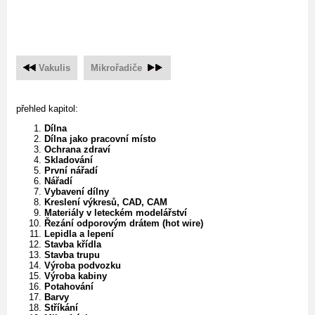
Vakulis
Mikrořadiče
přehled kapitol:
Dílna
Dílna jako pracovní místo
Ochrana zdraví
Skladování
První nářadí
Nářadí
Vybavení dílny
Kreslení výkresů, CAD, CAM
Materiály v leteckém modelářství
Řezání odporovým drátem (hot wire)
Lepidla a lepení
Stavba křídla
Stavba trupu
Výroba podvozku
Výroba kabiny
Potahování
Barvy
Stříkání