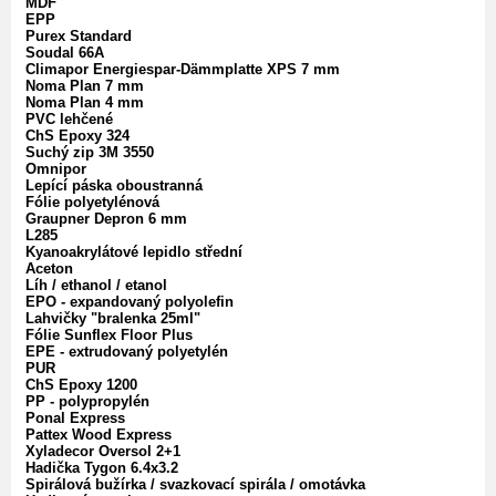
MDF
EPP
Purex Standard
Soudal 66A
Climapor Energiespar-Dämmplatte XPS 7 mm
Noma Plan 7 mm
Noma Plan 4 mm
PVC lehčené
ChS Epoxy 324
Suchý zip 3M 3550
Omnipor
Lepící páska oboustranná
Fólie polyetylénová
Graupner Depron 6 mm
L285
Kyanoakrylátové lepidlo střední
Aceton
Líh / ethanol / etanol
EPO - expandovaný polyolefin
Lahvičky "bralenka 25ml"
Fólie Sunflex Floor Plus
EPE - extrudovaný polyetylén
PUR
ChS Epoxy 1200
PP - polypropylén
Ponal Express
Pattex Wood Express
Xyladecor Oversol 2+1
Hadička Tygon 6.4x3.2
Spirálová bužírka / svazkovací spirála / omotávka