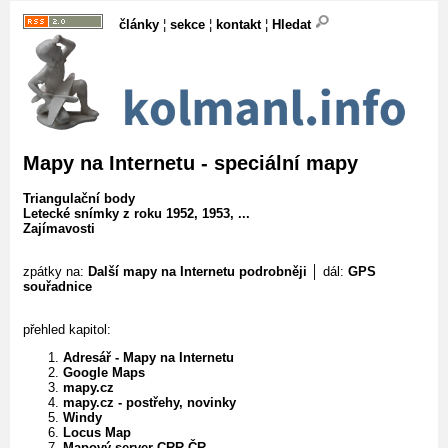
články
¦
sekce
¦
kontakt
¦
Hledat
Mapy na Internetu - speciální mapy
Triangulační body
Letecké snímky z roku 1952, 1953, ...
Zajímavosti
zpátky na:
Další mapy na Internetu podrobněji
│ dál:
GPS
souřadnice
přehled kapitol:
Adresář - Mapy na Internetu
Google Maps
mapy.cz
mapy.cz - postřehy, novinky
Windy
Locus Map
Mapový server CRR ČR