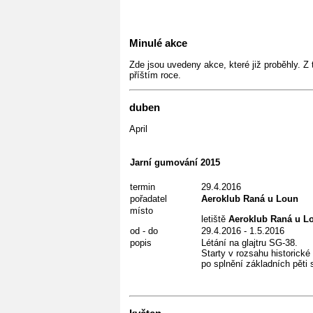
Minulé akce
Zde jsou uvedeny akce, které již proběhly. 
příštím roce.
duben
April
Jarní gumování 2015
termin
29.4.2016
pořadatel
Aeroklub Raná u Loun
místo
letiště
Aeroklub Raná u L
od - do
29.4.2016 - 1.5.2016
popis
Létání na glajtru SG-38.
Starty v rozsahu historick
po splnění základních pěti 