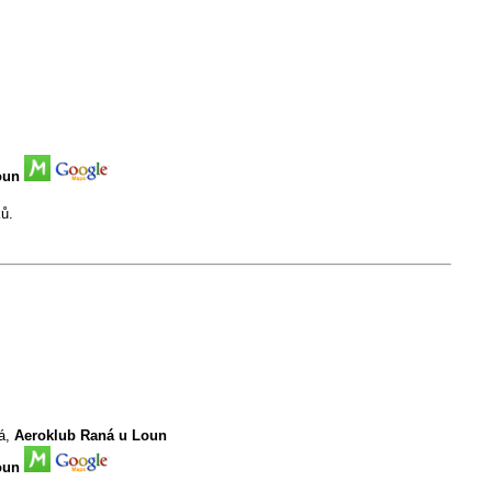
oun
ků.
ná,
Aeroklub Raná u Loun
oun