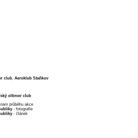
er club
,
Aeroklub Staňkov
ský oltimer club
znam průběhu akce
publiky
- fotografie
publiky
- článek