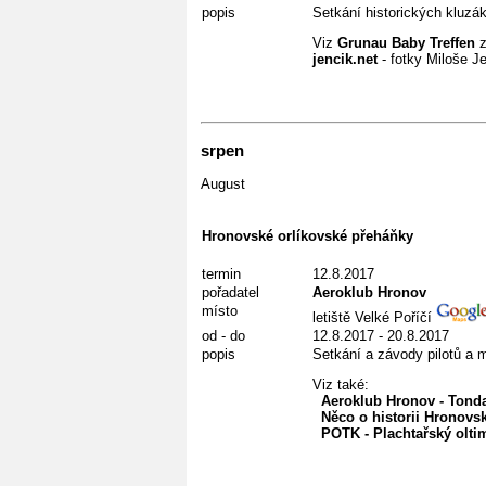
popis
Setkání historických kluzá
Viz
Grunau Baby Treffen
z
jencik.net
- fotky Miloše J
srpen
August
Hronovské orlíkovské přeháňky
termin
12.8.2017
pořadatel
Aeroklub Hronov
místo
letiště Velké Poříčí
od - do
12.8.2017 - 20.8.2017
popis
Setkání a závody pilotů a m
Viz také:
Aeroklub Hronov - Tond
Něco o historii Hronovs
POTK - Plachtařský olti