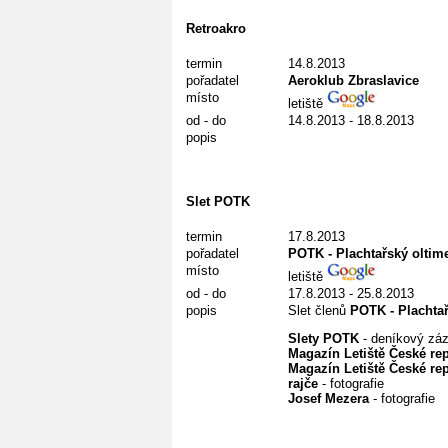
Retroakro
termin
14.8.2013
pořadatel
Aeroklub Zbraslavice
místo
letiště
od - do
14.8.2013 - 18.8.2013
popis
Slet POTK
termin
17.8.2013
pořadatel
POTK - Plachtařský oltim
místo
letiště
od - do
17.8.2013 - 25.8.2013
popis
Slet členů
POTK - Plachtař
Slety POTK
- deníkový zá
Magazín Letiště České re
Magazín Letiště České re
rajče
- fotografie
Josef Mezera
- fotografie