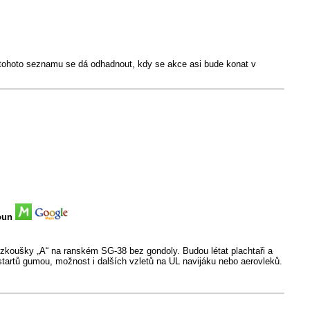
Z tohoto seznamu se dá odhadnout, kdy se akce asi bude konat v
oun
é zkoušky „A“ na ranském SG-38 bez gondoly. Budou létat plachtaři a
startů gumou, možnost i dalších vzletů na UL navijáku nebo aerovleků.