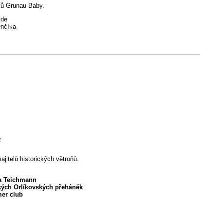
ků Grunau Baby.
de
enčíka
ajitelů historických větroňů.
a Teichmann
kých Orlíkovských přeháněk
mer club