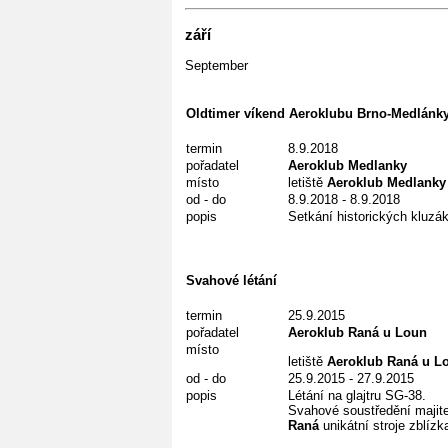
září
September
Oldtimer víkend Aeroklubu Brno-Medlánk
termin
8.9.2018
pořadatel
Aeroklub Medlanky
místo
letiště
Aeroklub Medlanky
od - do
8.9.2018 - 8.9.2018
popis
Setkání historických kluzá
Svahové létání
termin
25.9.2015
pořadatel
Aeroklub Raná u Loun
místo
letiště
Aeroklub Raná u L
od - do
25.9.2015 - 27.9.2015
popis
Létání na glajtru SG-38.
Svahové soustředění majite
Raná
unikátní stroje zblízka