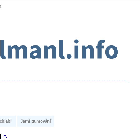
chlabí
Jarní gumování
i