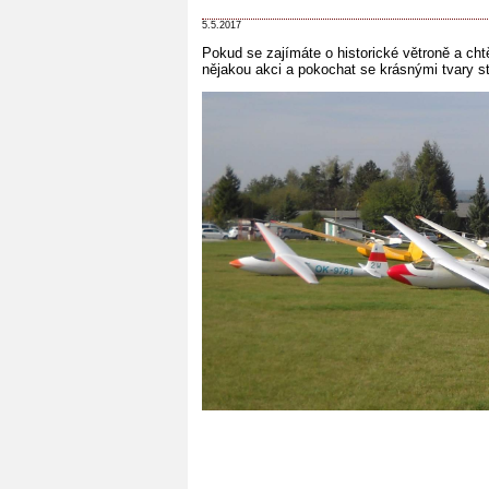
5.5.2017
Pokud se zajímáte o historické větroně a chtěl
nějakou akci a pokochat se krásnými tvary st