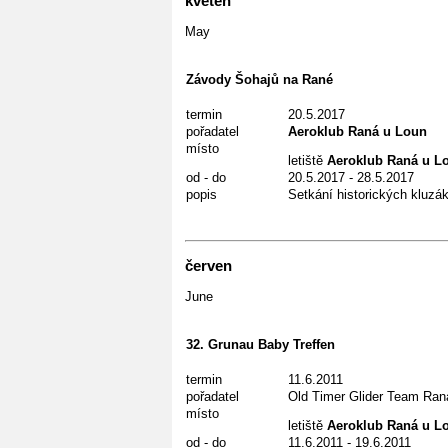
květen
May
Závody Šohajů na Rané
termin
20.5.2017
pořadatel
Aeroklub Raná u Loun
místo
letiště
Aeroklub Raná u L
od - do
20.5.2017 - 28.5.2017
popis
Setkání historických kluzá
červen
June
32. Grunau Baby Treffen
termin
11.6.2011
pořadatel
Old Timer Glider Team Ra
místo
letiště
Aeroklub Raná u L
od - do
11.6.2011 - 19.6.2011