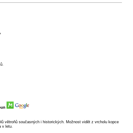
y
ků.
oun
lů větroňů současných i historických. Možnost vidět z vrcholu kopce
 v letu.