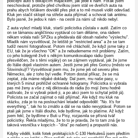
policejní auto s blikajícím majáčkem, jak jede k nám. Foťák jsem
neschovával, protože před chvilkou jsem stál ve dveřích auta na
prahu abych foťákem doviděl přes plot a to mě museli vidět odevšad.
Kluk jen stačil sklopit na střeše auta přijímač a schovat tak anténu.
Bylo jasné, že jedou k nám - na cestě za námi už nikdo nebyl.
Z auta vylezl mladý kluk, starší policistka zůstala v autě. Zatím co
on se lámanou angličtinou vyptával co tam děláme, ona rádiem
někam volala naši SPZku a předávala dál obsah našeho "výslechu".
Mladík nám vysvětloval, že letiště je "restricted area" a že se tam
tudíž nesmí fotografovat. Potom mě chlácholil, že když jsme taky z
EU, tak že je všechno "OK" a že nebudememe mít problémy. Zatím,
co jeho kolegyně živě s někým komunikovalapo rádiu (jsem
přesvědčen, že s těmi vojáky) on se zájmem vyptával, jak že jsme
do Itálie dojeli vlastním autem. Jestli jsme jeli přes Goricu (město ve
Slovinsku)!? Vysvětloval jsem mu, že jsme jeli od severu přes
Německo, ale z toho byl vedle. Potom dostal příkaz, že se má
zeptat, zda máme nějaké doklady. Dal jsem, mu naše pasy, u
kterých 5 minut prohlížel ochranné hologramy. Policistka si vybrala
pas mé ženy a vše z něj diktovala do rádia (to mojí ženu hodně
naštvalo, že si vybrali právě ji, a po akci jsem to schytal ještě já).
Policista se začal zajímat o náš přijímač. Ale když mu kluk na
otázku, zda je to na poslouchání letadel odpověděl: "No. It's for
everything.", tak ho to zmátlo a dál se na rádio nevyptával. Potom se
ptali jak jsme v Itálii dlouho, kde bydlíme, jak to platíme. Až když
jsem řekl, že bydlíme v Buti u Pisy, rozjasnila se přísná tvář
policistky. Řekla mladýmu, že to to je pravda, že to tam zná (je to
taková vesnička v kopcích - "díra" po našem) a propustili nás.
Kdyby věděli, kolik fotek prolétajících C-130 Herkulesů jsem předtím