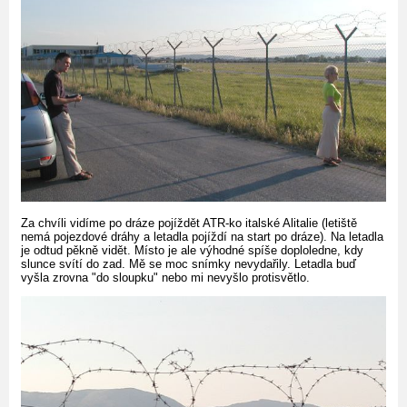
Za chvíli vidíme po dráze pojíždět ATR-ko italské Alitalie (letiště
nemá pojezdové dráhy a letadla pojíždí na start po dráze). Na letadla
je odtud pěkně vidět. Místo je ale výhodné spíše doploledne, kdy
slunce svítí do zad. Mě se moc snímky nevydařily. Letadla buď
vyšla zrovna "do sloupku" nebo mi nevyšlo protisvětlo.