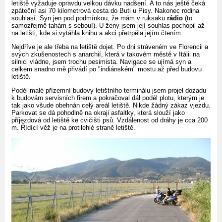
letiště vyžaduje opravdu velkou dávku nadšení. A to nás ještě čeká
zpáteční asi 70 kilometrová cesta do Buti u Pisy. Nakonec rodina
souhlasí. Syn jen pod podmínkou, že mám v ruksaku
rádio
(to
samozřejmě tahám s sebou!). U ženy jsem její souhlas pochopil až
na letišti, kde si vytáhla knihu a akci přetrpěla jejím čtením.
Nejdříve je ale třeba na letiště dojet. Po dni stráveném ve Florencii a
svých zkušenostech s anarchií, která v takovém městě v Itálii na
silnici vládne, jsem trochu pesimista. Navigace se ujímá syn a
celkem snadno mě přivádí po "indiánském" mostu až před budovu
letiště.
Podél malé přízemní budovy letištního terminálu jsem projel dozadu
k budovám servisních firem a pokračoval dál podél plotu, kterým je
tak jako všude obehnán celý areál letiště. Nikde žádný zákaz vjezdu.
Parkovat se dá pohodlně na okraji asfaltky, která slouží jako
příjezdová od letiště ke cvičišti psů. Vzdálenost od dráhy je cca 200
m. Řídící věž je na protilehlé straně letiště.