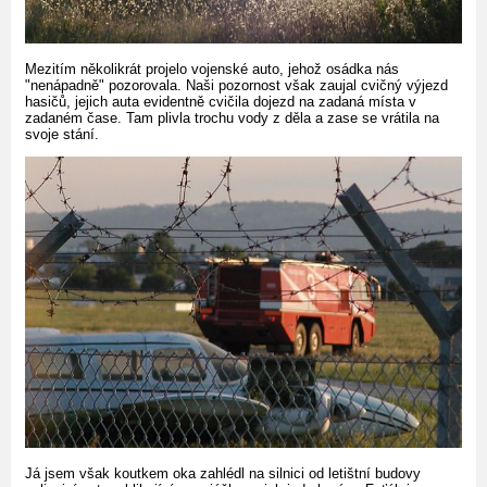
Mezitím několikrát projelo vojenské auto, jehož osádka nás
"nenápadně" pozorovala. Naši pozornost však zaujal cvičný výjezd
hasičů, jejich auta evidentně cvičila dojezd na zadaná místa v
zadaném čase. Tam plivla trochu vody z děla a zase se vrátila na
svoje stání.
Já jsem však koutkem oka zahlédl na silnici od letištní budovy