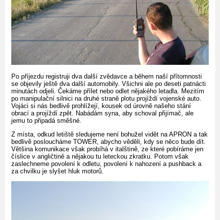
Po příjezdu registruji dva další zvědavce a během naší přítomnosti
se objevily ještě dva další automobily. Všichni ale po deseti patnácti
minutách odjeli. Čekáme přílet nebo odlet nějakého letadla. Mezitím
po manipulační silnici na druhé straně plotu projíždí vojenské auto.
Vojáci si nás bedlivě prohlížejí, kousek od úrovně našeho stání
obrací a projíždí zpět. Nabádám syna, aby schoval přijímač, ale
jemu to připadá směšné.
Z místa, odkud letiště sledujeme není bohužel vidět na APRON a tak
bedlivě posloucháme TOWER, abycho věděli, kdy se něco bude dít.
Většina komunikace však probíhá v italštině, ze které pobíráme jen
číslice v angličtině a nějakou tu leteckou zkratku. Potom však
zaslechneme povolení k odletu, povolení k nahození a pushback a
za chvilku je slyšet hluk motorů.