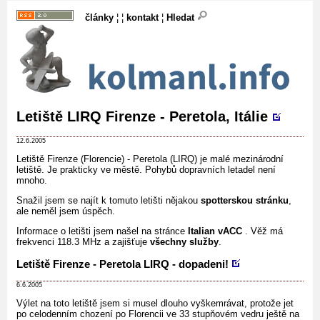
články
¦ ¦
kontakt
¦
Hledat
Letiště LIRQ Firenze - Peretola, Itálie
12.6.2005
Letiště Firenze (Florencie) - Peretola (LIRQ) je malé mezinárodní
letiště. Je prakticky ve městě. Pohybů dopravních letadel není
mnoho.
Snažil jsem se najít k tomuto letišti nějakou
spotterskou stránku
,
ale neměl jsem úspěch.
Informace o letišti jsem našel na stránce
Italian vACC
. Věž má
frekvenci 118.3 MHz a zajišťuje
všechny služby
.
Letiště Firenze - Peretola LIRQ - dopadeni!
6.6.2005
Výlet na toto letiště jsem si musel dlouho vyškemrávat, protože jet
po celodenním chození po Florencii ve 33 stupňovém vedru ještě na