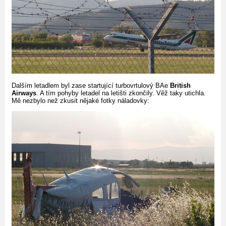
Dalším letadlem byl zase startující turbovrtulový BAe
British
Airways
. A tím pohyby letadel na letišti zkončily. Věž taky utichla.
Mě nezbylo než zkusit nějaké fotky náladovky: