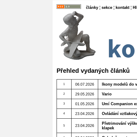
články
¦
sekce
¦
kontakt
¦
H
Přehled vydaných článků
Ikony modelů do v
06.07.2026
1
Vario
29.05.2026
2
Umí Companion ex
01.05.2026
3
Ovládání vztlakov
23.04.2026
4
Přetrimování výšk
23.04.2026
5
klapek