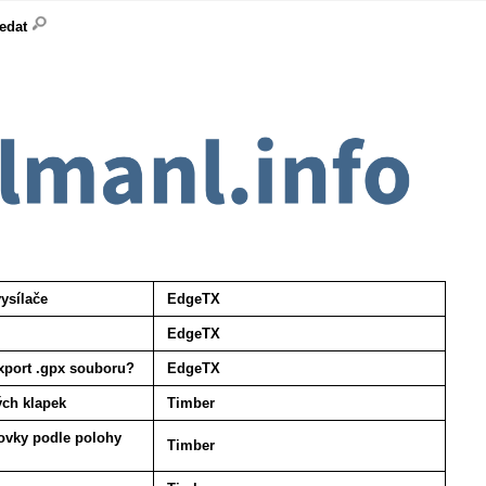
ledat
ysílače
EdgeTX
EdgeTX
port .gpx souboru?
EdgeTX
ých klapek
Timber
ovky podle polohy
Timber