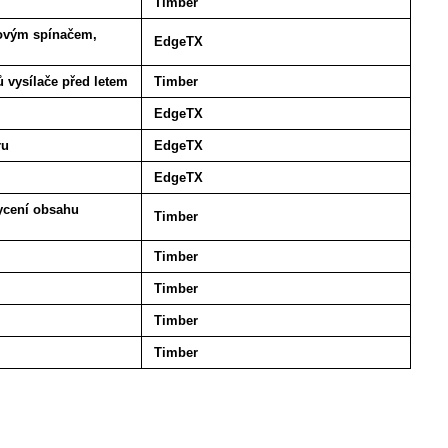
Timber
ovým spínačem,
EdgeTX
ů vysílače před letem
Timber
EdgeTX
ru
EdgeTX
EdgeTX
ycení obsahu
Timber
Timber
Timber
Timber
Timber