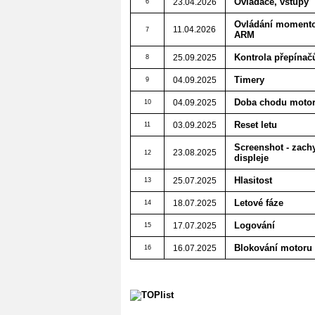
Ovladače, vstupy
23.04.2026
6
Ovládání moment
11.04.2026
7
ARM
Kontrola přepínač
25.09.2025
8
Timery
04.09.2025
9
Doba chodu moto
04.09.2025
10
Reset letu
03.09.2025
11
Screenshot - zach
23.08.2025
12
displeje
Hlasitost
25.07.2025
13
Letové fáze
18.07.2025
14
Logování
17.07.2025
15
Blokování motoru
16.07.2025
16