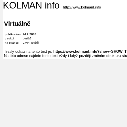
KOLMAN info
http://www.kolmanl.info
Virtuálně
publikováno:
24.2.2008
v sekci:
Letiště
na stránce:
Civilní letiště
Trvalý odkaz na tento text je:
https://www.kolmanl.info?show=SHOW_
Na této adrese najdete tento text vždy i když později změním strukturu s