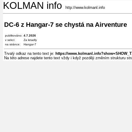
KOLMAN info
http://www.kolmanl.info
DC-6 z Hangar-7 se chystá na Airventure
publikováno:
4.7.2026
v sekci:
Za letadly
na stránce:
Hangar-7
Trvalý odkaz na tento text je:
https://www.kolmanl.info?show=SHOW_T
Na této adrese najdete tento text vždy i když později změním strukturu s