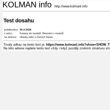
KOLMAN info
http://www.kolmanl.info
Test dosahu
publikováno:
30.4.2026
v sekci:
Kamery do modelů, filmování z modelů
na stránce:
Ukázky videí z různých kamer
Trvalý odkaz na tento text je:
https://www.kolmanl.info?show=SHOW_T
Na této adrese najdete tento text vždy i když později změním strukturu s