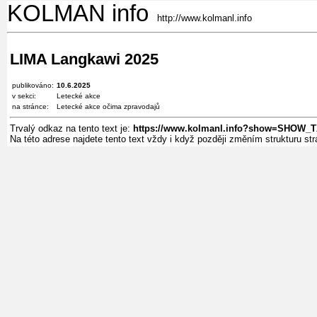
KOLMAN info
http://www.kolmanl.info
LIMA Langkawi 2025
publikováno:
10.6.2025
v sekci:
Letecké akce
na stránce:
Letecké akce očima zpravodajů
Trvalý odkaz na tento text je:
https://www.kolmanl.info?show=SHOW_T
Na této adrese najdete tento text vždy i když později změním strukturu s