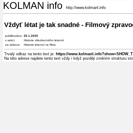
KOLMAN info
http://www.kolmanl.info
Vždyť létat je tak snadné - Filmový zpravo
publikováno:
25.1.2025
v sekci:
Historie všeobecného letectví
na stránce:
Historie letectví ve filmu
Trvalý odkaz na tento text je:
https://www.kolmanl.info?show=SHOW_T
Na této adrese najdete tento text vždy i když později změním strukturu s