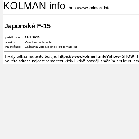
KOLMAN info
http://www.kolmanl.info
Japonské F-15
publikováno:
19.1.2025
v sekci:
Všeobecné letectví
na stránce:
Zajímavá videa s leteckou tématikou
Trvalý odkaz na tento text je:
https://www.kolmanl.info?show=SHOW_T
Na této adrese najdete tento text vždy i když později změním strukturu s