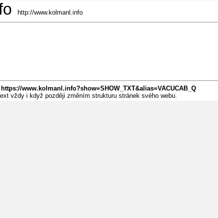
fo
http://www.kolmanl.info
:
https://www.kolmanl.info?show=SHOW_TXT&alias=VACUCAB_Q
 text vždy i když později změním strukturu stránek svého webu.